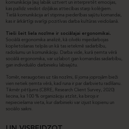
komunikācija ļauj labāk uztvert un interpretēt emocijas,
kas palīdz veidot dziļākas attiecības starp kolēģiem.
Tiešā komunikācija arī stiprina piederības sajūtu komandai,
kas ir ārkārtīgi svarīgi pozitīvas darba kultūras veidošanā.
Tieši šeit liela nozīme ir sociālajai ergonomikai.
Sociālā ergonomika analizē, kā cilvēki mijiedarbojas
koplietošanas telpās un kā tas ietekmē sadarbību,
radošumu un komunikāciju. Darba vide, kurā ņemta vērā
sociālā ergonomika, var uzlabot gan komandas sadarbību,
gan individuālo darbinieku labsajūtu.
Tomēr, neraugoties uz tās nozīmi, šī joma joprojām bieži
vien netiek ņemta vērā, kad runa ir par darbvietu radīšanu.
Tikmēr pētījums (CBRE, Research Client Survey, 2020)
liecina, ka 100 % organizāciju atzīst, ka birojs ir
nepieciešama vieta, kur darbinieki var izjust kopienu un
sociālo saikni.
UN VISBEIDZOT