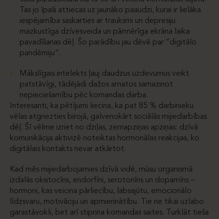
Tas jo īpaši attiecas uz jaunāko paaudzi, kurai ir lielāka
iespējamība saskarties ar trauksmi un depresiju
mazkustīga dzīvesveida un pārmērīga ekrāna laika
pavadīšanas dēļ. Šo parādību jau dēvē par “digitālo
pandēmiju”.
Mākslīgais intelekts ļauj daudzus uzdevumus veikt
patstāvīgi, tādējādi dažos amatos samazinot
nepieciešamību pēc komandas darba.
Interesanti, ka pētījumi liecina, ka pat 85 % darbinieku
vēlas atgriezties birojā, galvenokārt sociālās mijiedarbības
dēļ. Šī vēlme izriet no dziļas, zemapziņas apziņas: dzīvā
komunikācija aktivizē noteiktas hormonālas reakcijas, ko
digitālais kontakts nevar atkārtot.
Kad mēs mijiedarbojamies dzīvā vidē, mūsu organismā
izdalās oksitocīns, endorfīni, serotonīns un dopamīns –
hormoni, kas veicina pārliecību, labsajūtu, emocionālo
līdzsvaru, motivāciju un apmierinātību. Tie ne tikai uzlabo
garastāvokli, bet arī stiprina komandas saites. Turklāt tieša