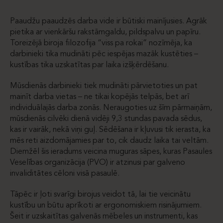
Paaudžu paaudzēs darba vide ir būtiski mainījusies. Agrāk
pietika ar vienkāršu rakstāmgaldu, pildspalvu un papīru.
Toreizējā biroja filozofija “viss pa rokai” nozīmēja, ka
darbinieki tika mudināti pēc iespējas mazāk kustēties –
kustības tika uzskatītas par laika izšķērdēšanu.
Mūsdienās darbinieki tiek mudināti pārvietoties un pat
mainīt darba vietas – ne tikai kopējās telpās, bet arī
individuālajās darba zonās. Neraugoties uz šīm pārmaiņām,
mūsdienās cilvēki dienā vidēji 9,3 stundas pavada sēdus,
kas ir vairāk, nekā viņi guļ. Sēdēšana ir kļuvusi tik ierasta, ka
mēs reti aizdomājamies par to, cik daudz laika tai veltām.
Diemžēl šis ieradums veicina muguras sāpes, kuras Pasaules
Veselības organizācija (PVO) ir atzinusi par galveno
invaliditātes cēloni visā pasaulē.
Tāpēc ir ļoti svarīgi birojus veidot tā, lai tie veicinātu
kustību un būtu aprīkoti ar ergonomiskiem risinājumiem.
Šeit ir uzskaitītas galvenās mēbeles un instrumenti, kas