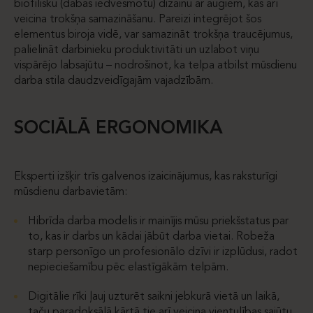
biofīlisku (dabas iedvesmotu) dizainu ar augiem, kas arī
veicina trokšņa samazināšanu. Pareizi integrējot šos
elementus biroja vidē, var samazināt trokšņa traucējumus,
palielināt darbinieku produktivitāti un uzlabot viņu
vispārējo labsajūtu – nodrošinot, ka telpa atbilst mūsdienu
darba stila daudzveidīgajām vajadzībām.
SOCIĀLĀ ERGONOMIKA
Eksperti izšķir trīs galvenos izaicinājumus, kas raksturīgi
mūsdienu darbavietām:
Hibrīda darba modelis ir mainījis mūsu priekšstatus par
to, kas ir darbs un kādai jābūt darba vietai. Robeža
starp personīgo un profesionālo dzīvi ir izplūdusi, radot
nepieciešamību pēc elastīgākām telpām.
Digitālie rīki ļauj uzturēt saikni jebkurā vietā un laikā,
taču paradoksālā kārtā tie arī veicina vientulības sajūtu.