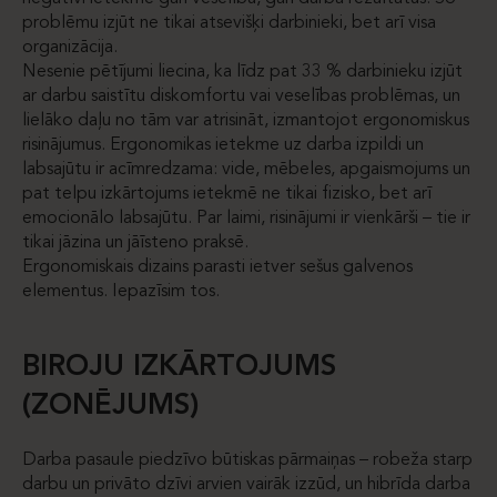
problēmu izjūt ne tikai atsevišķi darbinieki, bet arī visa
organizācija.
Nesenie pētījumi liecina, ka līdz pat 33 % darbinieku izjūt
ar darbu saistītu diskomfortu vai veselības problēmas, un
lielāko daļu no tām var atrisināt, izmantojot ergonomiskus
risinājumus. Ergonomikas ietekme uz darba izpildi un
labsajūtu ir acīmredzama: vide, mēbeles, apgaismojums un
pat telpu izkārtojums ietekmē ne tikai fizisko, bet arī
emocionālo labsajūtu. Par laimi, risinājumi ir vienkārši – tie ir
tikai jāzina un jāīsteno praksē.
Ergonomiskais dizains parasti ietver sešus galvenos
elementus. Iepazīsim tos.
BIROJU IZKĀRTOJUMS
(ZONĒJUMS)
Darba pasaule piedzīvo būtiskas pārmaiņas – robeža starp
darbu un privāto dzīvi arvien vairāk izzūd, un hibrīda darba