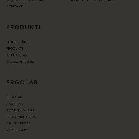
SAŅEMT PIEDĀVĀJUMU
IEGŪSTIET TELPAS PLĀNU
KONTAKTI
PRODUKTI
LEJUPIELĀDES
PRODUKTI
KOLEKCIJAS
SALĪDZINĀJUMS
ERGOLAB
ERGOLAB
AKUSTIKA
APGAISMOJUMS
ERGOLAIN BLOGS
KALKULATORS
MEKLĒŠANA