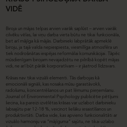
VIDĒ
Biroja un mājas telpas arvien vairāk saplūst – arvien vairāk
cilvēku vēlas, lai viņu darba vieta būtu ne tikai funkcionāla,
bet arī mājīga kā mājās. Darbinieki labprātāk apmeklē
biroju, ja tajā valda nepiespiesta, viesmīlīga atmosfēra un
tiek nodrošinātas iespējas neformālai komunikācijai. Tāpēc
mūsdienīgam birojam nevajadzētu ne pilnībā kopēt mājas
vidi, ne arī būt pārāk korporatīvam – ir jāatrod līdzsvars.
Krāsas nav tikai vizuāli elementi. Tās darbojas kā
emocionāli signāli, kas nosaka mūsu garastāvokli,
radošumu, koncentrēšanos un pat lēmumu pieņemšanu.
Journal of Environmental Psychology publicētie pētījumi
liecina, ka pareizi izvēlētas krāsas var uzlabot darbinieku
labsajūtu par 12-18 %, veicinot lielāku iesaistīšanos un
produktivitāti. Darba vide, kas apvieno funkcionalitāti ar
vizuālo harmoniju vai “mājīguma” sajūtu, ne tikai uzlabo