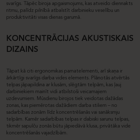
svarīgs. Tāpēc biroja apgaismojums, kas atveido diennakts
ritmu, palīdz pilnībā atbalstīt darbinieku veselību un
produktivitāti visas dienas garumā.
KONCENTRĀCIJAS AKUSTISKAIS
DIZAINS
Tāpat kā citi ergonomikas pamatelementi, arī skaņa ir
ārkārtīgi svarīgs darba vides elements. Plānotās atvērtās
telpas jāpapildina ar klusām, slēgtām telpām, kas ļauj
darbiniekiem mainīt vidi atbilstoši veicamajiem
uzdevumiem. Mūsdienu birojos tiek veidotas dažādas
zonas, kas piemērotas dažādiem darba stiliem – no
sadarbības zonām līdz koncentrēšanās vai sanāksmju
telpām. Kamēr sadarbības telpas ir dabiski sarunu telpas,
tikmēr sapulču zonās būtu jāpiedāvā klusa, privātāka vide
koncentrēšanās vajadzībām.