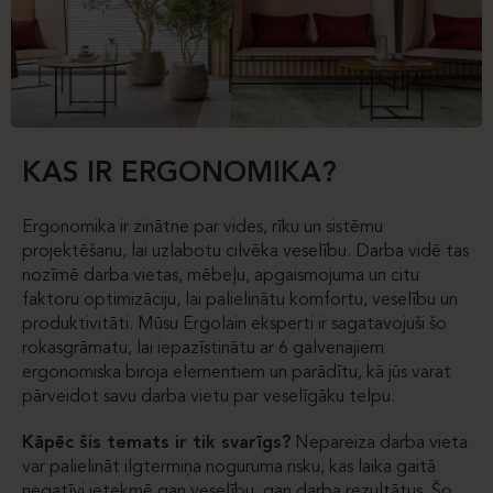
KAS IR ERGONOMIKA?
Ergonomika ir zinātne par vides, rīku un sistēmu
projektēšanu, lai uzlabotu cilvēka veselību. Darba vidē tas
nozīmē darba vietas, mēbeļu, apgaismojuma un citu
faktoru optimizāciju, lai palielinātu komfortu, veselību un
produktivitāti. Mūsu Ergolain eksperti ir sagatavojuši šo
rokasgrāmatu, lai iepazīstinātu ar 6 galvenajiem
ergonomiska biroja elementiem un parādītu, kā jūs varat
pārveidot savu darba vietu par veselīgāku telpu.
Kāpēc šis temats ir tik svarīgs?
Nepareiza darba vieta
var palielināt ilgtermiņa noguruma risku, kas laika gaitā
negatīvi ietekmē gan veselību, gan darba rezultātus. Šo