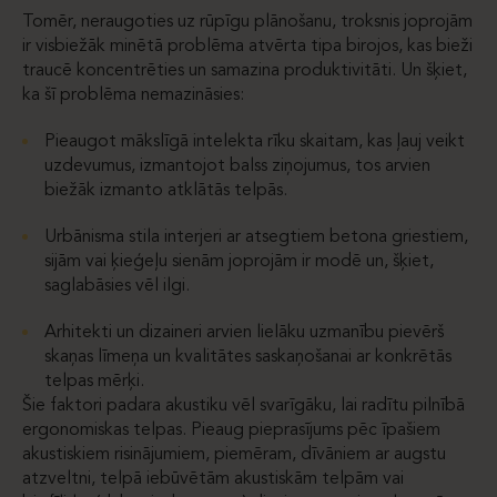
Tomēr, neraugoties uz rūpīgu plānošanu, troksnis joprojām
ir visbiežāk minētā problēma atvērta tipa birojos, kas bieži
traucē koncentrēties un samazina produktivitāti. Un šķiet,
ka šī problēma nemazināsies:
Pieaugot mākslīgā intelekta rīku skaitam, kas ļauj veikt
uzdevumus, izmantojot balss ziņojumus, tos arvien
biežāk izmanto atklātās telpās.
Urbānisma stila interjeri ar atsegtiem betona griestiem,
sijām vai ķieģeļu sienām joprojām ir modē un, šķiet,
saglabāsies vēl ilgi.
Arhitekti un dizaineri arvien lielāku uzmanību pievērš
skaņas līmeņa un kvalitātes saskaņošanai ar konkrētās
telpas mērķi.
Šie faktori padara akustiku vēl svarīgāku, lai radītu pilnībā
ergonomiskas telpas. Pieaug pieprasījums pēc īpašiem
akustiskiem risinājumiem, piemēram, dīvāniem ar augstu
atzveltni, telpā iebūvētām akustiskām telpām vai