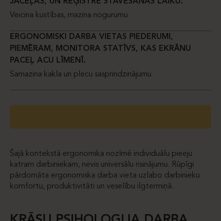
JĀCEĻAS, UN REĢISTRĒ STĀVĒŠANAS LAIKU.
Veicina kustības, mazina nogurumu
ERGONOMISKI DARBA VIETAS PIEDERUMI,
PIEMĒRAM, MONITORA STATĪVS, KAS EKRĀNU
PACEĻ ACU LĪMENĪ.
Samazina kakla un plecu sasprindzinājumu
Šajā kontekstā ergonomika nozīmē individuālu pieeju
katram darbiniekam, nevis universālu risinājumu. Rūpīgi
pārdomāta ergonomiska darba vieta uzlabo darbinieku
komfortu, produktivitāti un veselību ilgtermiņā.
KRĀSU PSIHOLOĢIJA DARBA