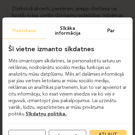
Dzirkstoši akcenti, piemēram, sinepju dzeltena vai
koraļļu krāsa, piešķir dzīvīgumu sadarbības telpām un
stimulē idejas.
Sīkāka
Piekrišana
Par
informācija
Mērenas, neitrālas krāsas joprojām ir aktuālas vadītāju
vai individuālajās darba zonās – tās piešķir stabilitāti un
profesionalitāti.
Šī vietne izmanto sīkdatnes
Galu galā runa nav par drosmīgu vai smalku krāsu izvēli,
Mēs izmantojam sīkdatnes, lai personalizētu saturu un
bet gan par vienotas atmosfēras radīšanu, kas atspoguļo
reklāmas, nodrošinātu sociālo mediju funkcijas un
uzņēmuma identitāti un uzlabo darbinieku labsajūtu.
analizētu mūsu datplūsmu. Mēs arī dalāmies informācijā
par jūsu vietnes lietošanu ar mūsu sociālo mediju,
VIEDS, VESELĪGS
reklāmas un analītikas partneriem, kuri to var apvienot ar
citu informāciju, ko esat viņiem sniedzis vai ko viņi ir
APGAISMOJUMS
ieguvuši, izmantojot jūsu pakalpojumus. Lai uzzinātu
vairāk, lūdzu, iepazīstieties ar mūsu privātuma
politiku
Sīkdatņu politika.
Apgaismojumam ir svarīga ne tikai laba redzamība. Tas ir
labsajūtas sajūta, skaidra domāšana un spēja produktīvi
strādāt. Mūsdienu ergonomiskā biroja dizainā