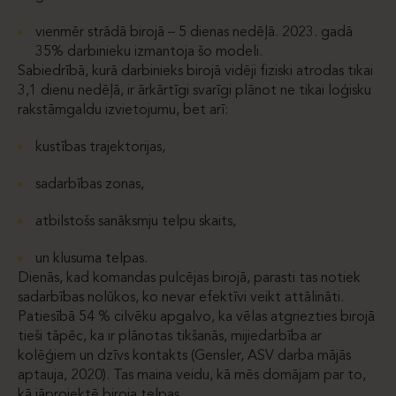
vienmēr strādā birojā – 5 dienas nedēļā. 2023. gadā
35% darbinieku izmantoja šo modeli.
Sabiedrībā, kurā darbinieks birojā vidēji fiziski atrodas tikai
3,1 dienu nedēļā, ir ārkārtīgi svarīgi plānot ne tikai loģisku
rakstāmgaldu izvietojumu, bet arī:
kustības trajektorijas,
sadarbības zonas,
atbilstošs sanāksmju telpu skaits,
un klusuma telpas.
Dienās, kad komandas pulcējas birojā, parasti tas notiek
sadarbības nolūkos, ko nevar efektīvi veikt attālināti.
Patiesībā 54 % cilvēku apgalvo, ka vēlas atgriezties birojā
tieši tāpēc, ka ir plānotas tikšanās, mijiedarbība ar
kolēģiem un dzīvs kontakts (Gensler, ASV darba mājās
aptauja, 2020). Tas maina veidu, kā mēs domājam par to,
kā jāprojektē biroja telpas.