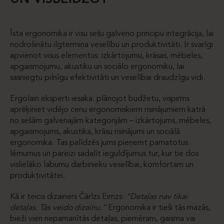
Īsta ergonomika ir visu sešu galveno principu integrācija, lai
nodrošinātu ilgtermiņa veselību un produktivitāti. Ir svarīgi
apvienot visus elementus: izkārtojumu, krāsas, mēbeles,
apgaismojumu, akustiku un sociālo ergonomiku, lai
sasniegtu pilnīgu efektivitāti un veselībai draudzīgu vidi.
Ergolain eksperti iesaka: plānojot budžetu, vispirms
aprēķiniet vidējo cenu ergonomiskiem risinājumiem katrā
no sešām galvenajām kategorijām – izkārtojums, mēbeles,
apgaismojums, akustika, krāsu risinājumi un sociālā
ergonomika. Tas palīdzēs jums pieņemt pamatotus
lēmumus un pareizi sadalīt ieguldījumus tur, kur tie dos
vislielāko labumu darbinieku veselībai, komfortam un
produktivitātei.
Kā ir teicis dizainers Čārlzs Eimzs:
“Detaļas nav tikai
detaļas. Tās veido dizainu.”
Ergonomika ir tieši tās mazās,
bieži vien nepamanītās detaļas, piemēram, gaisma vai