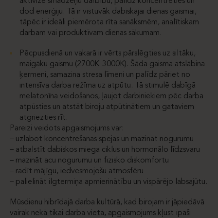
aktivizē smadzeņu darbību, palīdz koncentrēties un
dod enerģiju. Tā ir vistuvāk dabiskajai dienas gaismai,
tāpēc ir ideāli piemērota rīta sanāksmēm, analītiskam
darbam vai produktīvam dienas sākumam.
Pēcpusdienā un vakarā ir vērts pārslēgties uz siltāku,
maigāku gaismu (2700K-3000K). Šāda gaisma atslābina
ķermeni, samazina stresa līmeni un palīdz pāriet no
intensīva darba režīma uz atpūtu. Tā stimulē dabīgā
melatonīna veidošanos, ļaujot darbiniekiem pēc darba
atpūsties un atstāt biroju atpūtinātiem un gataviem
atgriezties rīt.
Pareizi veidots apgaismojums var:
– uzlabot koncentrēšanās spējas un mazināt nogurumu
– atbalstīt dabiskos miega ciklus un hormonālo līdzsvaru
– mazināt acu nogurumu un fizisko diskomfortu
– radīt mājīgu, iedvesmojošu atmosfēru
– palielināt ilgtermiņa apmierinātību un vispārējo labsajūtu.
Mūsdienu hibrīdajā darba kultūrā, kad birojam ir jāpiedāvā
vairāk nekā tikai darba vieta, apgaismojums kļūst īpaši