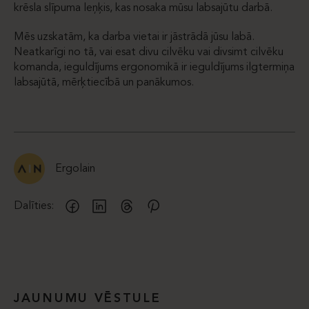
krēsla slīpuma leņķis, kas nosaka mūsu labsajūtu darbā.
Mēs uzskatām, ka darba vietai ir jāstrādā jūsu labā.
Neatkarīgi no tā, vai esat divu cilvēku vai divsimt cilvēku
komanda, ieguldījums ergonomikā ir ieguldījums ilgtermiņa
labsajūtā, mērķtiecībā un panākumos.
Ergolain
Dalīties:
JAUNUMU VĒSTULE