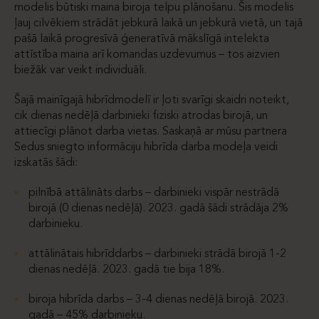
modelis būtiski maina biroja telpu plānošanu. Šis modelis
ļauj cilvēkiem strādāt jebkurā laikā un jebkurā vietā, un tajā
pašā laikā progresīvā ģeneratīvā mākslīgā intelekta
attīstība maina arī komandas uzdevumus – tos aizvien
biežāk var veikt individuāli.
Šajā mainīgajā hibrīdmodelī ir ļoti svarīgi skaidri noteikt,
cik dienas nedēļā darbinieki fiziski atrodas birojā, un
attiecīgi plānot darba vietas. Saskaņā ar mūsu partnera
Sedus sniegto informāciju hibrīda darba modeļa veidi
izskatās šādi:
pilnībā attālināts darbs – darbinieki vispār nestrādā
birojā (0 dienas nedēļā). 2023. gadā šādi strādāja 2%
darbinieku.
attālinātais hibrīddarbs – darbinieki strādā birojā 1-2
dienas nedēļā. 2023. gadā tie bija 18%.
biroja hibrīda darbs – 3-4 dienas nedēļā birojā. 2023.
gadā – 45% darbinieku.