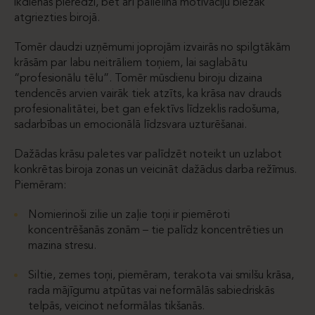
ikdienas pieredzi, bet arī palielina motivāciju biežāk
atgriezties birojā.
Tomēr daudzi uzņēmumi joprojām izvairās no spilgtākām
krāsām par labu neitrāliem toņiem, lai saglabātu
“profesionālu tēlu”. Tomēr mūsdienu biroju dizaina
tendencēs arvien vairāk tiek atzīts, ka krāsa nav drauds
profesionalitātei, bet gan efektīvs līdzeklis radošuma,
sadarbības un emocionālā līdzsvara uzturēšanai.
Dažādas krāsu paletes var palīdzēt noteikt un uzlabot
konkrētas biroja zonas un veicināt dažādus darba režīmus.
Piemēram:
Nomierinoši zilie un zaļie toņi ir piemēroti
koncentrēšanās zonām – tie palīdz koncentrēties un
mazina stresu.
Siltie, zemes toņi, piemēram, terakota vai smilšu krāsa,
rada mājīgumu atpūtas vai neformālās sabiedriskās
telpās, veicinot neformālas tikšanās.