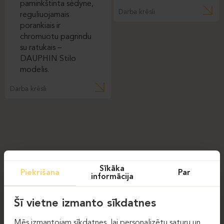
Darba krēsli
Darba krēsli
Sīkāka
Piekrišana
Par
informācija
Šī vietne izmanto sīkdatnes
Mēs izmantojam sīkdatnes, lai personalizētu saturu un