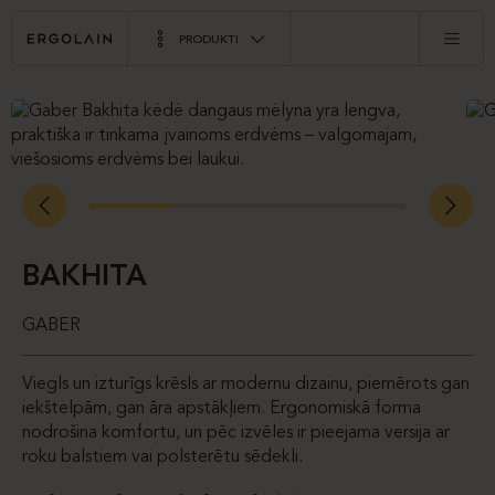
PRODUKTI
BAKHITA
GABER
Viegls un izturīgs krēsls ar modernu dizainu, piemērots gan
iekštelpām, gan āra apstākļiem. Ergonomiskā forma
nodrošina komfortu, un pēc izvēles ir pieejama versija ar
roku balstiem vai polsterētu sēdekli.