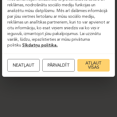
reklāmas, nodrošinātu sociālo mediju funkcijas un
analizētu mūsu datplūsmu. Mēs arī dalāmies informācijā
par jūsu vietnes lietošanu ar mūsu sociālo mediju,
reklāmas un analītikas partneriem, kuri to var apvienot ar
citu informāciju, ko esat viņiem sniedzis vai ko viņi ir
ieguvuši, izmantojot jūsu pakalpojumus. Lai uzzinātu
vairāk, lūdzu, iepazīstieties ar mūsu privātuma
politiku
Sīkdatņu politika.
ATĻAUT
NEATĻAUT
PĀRVALDĪT
VISAS