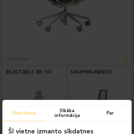
Darba krēsli
BEJOT-BELT BE 103
DAUPHIN-INDEED
Sīkāka
Piekrišana
Par
informācija
Šī vietne izmanto sīkdatnes