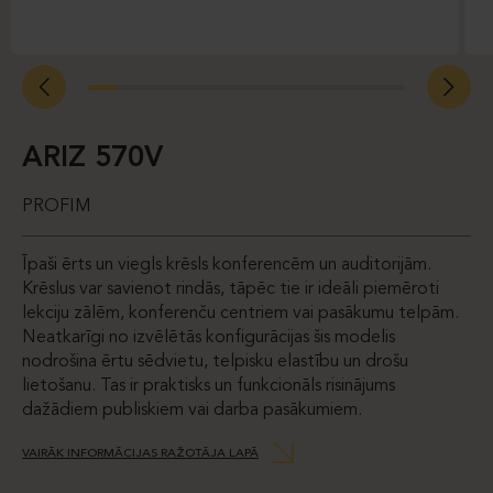
ARIZ 570V
PROFIM
Īpaši ērts un viegls krēsls konferencēm un auditorijām.
Krēslus var savienot rindās, tāpēc tie ir ideāli piemēroti
lekciju zālēm, konferenču centriem vai pasākumu telpām.
Neatkarīgi no izvēlētās konfigurācijas šis modelis
nodrošina ērtu sēdvietu, telpisku elastību un drošu
lietošanu. Tas ir praktisks un funkcionāls risinājums
dažādiem publiskiem vai darba pasākumiem.
VAIRĀK INFORMĀCIJAS RAŽOTĀJA LAPĀ