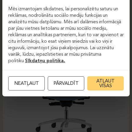
Darba krēsli
Darba krēsli
Mēs izmantojam sīkdatnes, lai personalizētu saturu un
reklāmas, nodrošinātu sociālo mediju funkcijas un
DAUPHIN-SHAPE MESH
analizētu mūsu datplūsmu. Mēs arī dalāmies informācijā
par jūsu vietnes lietošanu ar mūsu sociālo mediju,
reklāmas un analītikas partneriem, kuri to var apvienot ar
citu informāciju, ko esat viņiem sniedzis vai ko viņi ir
ieguvuši, izmantojot jūsu pakalpojumus. Lai uzzinātu
vairāk, lūdzu, iepazīstieties ar mūsu privātuma
politiku
Sīkdatņu politika.
ATĻAUT
NEATĻAUT
PĀRVALDĪT
VISAS