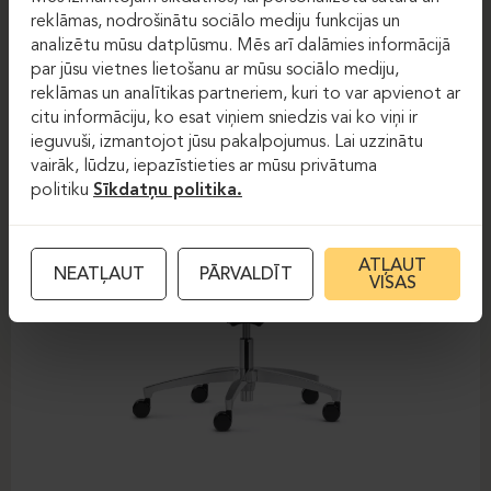
DAUPHIN-SHAPE MESH
reklāmas, nodrošinātu sociālo mediju funkcijas un
analizētu mūsu datplūsmu. Mēs arī dalāmies informācijā
par jūsu vietnes lietošanu ar mūsu sociālo mediju,
reklāmas un analītikas partneriem, kuri to var apvienot ar
citu informāciju, ko esat viņiem sniedzis vai ko viņi ir
ieguvuši, izmantojot jūsu pakalpojumus. Lai uzzinātu
vairāk, lūdzu, iepazīstieties ar mūsu privātuma
politiku
Sīkdatņu politika.
ATĻAUT
NEATĻAUT
PĀRVALDĪT
VISAS