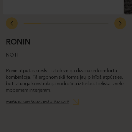
RONIN
NOTI
Ronin atpūtas krēsls – izteiksmīga dizaina un komforta
kombinācija. Tā ergonomiskā forma ļauj pilnībā atpūsties,
bet izturīgā konstrukcija nodrošina izturību. Lieliska izvēle
modernam interjeram.
VAIRĀK INFORMĀCIJAS RAŽOTĀJA LAPĀ