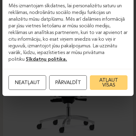
Darba krēsli
Darba krēsli
Mēs izmantojam sīkdatnes, lai personalizētu saturu un
reklāmas, nodrošinātu sociālo mediju funkcijas un
DAUPHIN-SHAPE MESH
analizētu mūsu datplūsmu. Mēs arī dalāmies informācijā
par jūsu vietnes lietošanu ar mūsu sociālo mediju,
reklāmas un analītikas partneriem, kuri to var apvienot ar
citu informāciju, ko esat viņiem sniedzis vai ko viņi ir
ieguvuši, izmantojot jūsu pakalpojumus. Lai uzzinātu
vairāk, lūdzu, iepazīstieties ar mūsu privātuma
politiku
Sīkdatņu politika.
ATĻAUT
NEATĻAUT
PĀRVALDĪT
VISAS