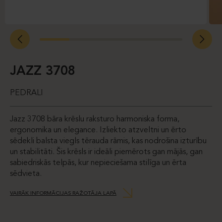
JAZZ 3708
PEDRALI
Jazz 3708 bāra krēslu raksturo harmoniska forma,
ergonomika un elegance. Izliekto atzveltni un ērto
sēdekli balsta viegls tērauda rāmis, kas nodrošina izturību
un stabilitāti. Šis krēsls ir ideāli piemērots gan mājās, gan
sabiedriskās telpās, kur nepieciešama stilīga un ērta
sēdvieta.
VAIRĀK INFORMĀCIJAS RAŽOTĀJA LAPĀ