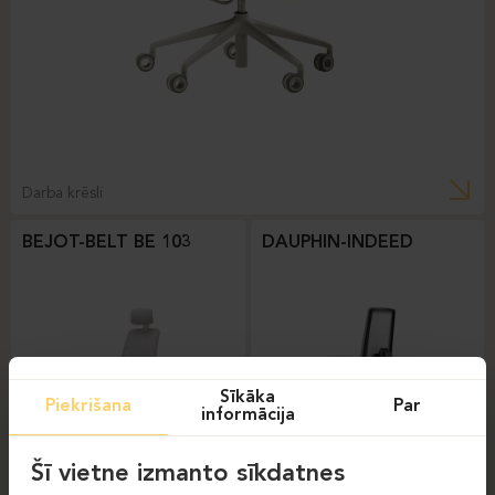
Darba krēsli
BEJOT-BELT BE 103
DAUPHIN-INDEED
Sīkāka
Piekrišana
Par
informācija
Šī vietne izmanto sīkdatnes