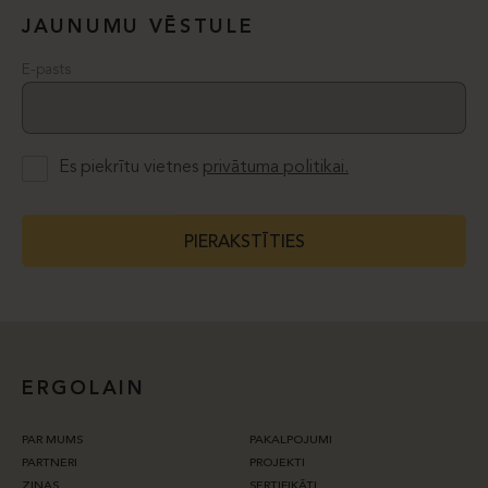
JAUNUMU VĒSTULE
E-pasts
Es piekrītu vietnes
privātuma politikai.
PIERAKSTĪTIES
ERGOLAIN
PAR MUMS
PAKALPOJUMI
PARTNERI
PROJEKTI
ZIŅAS
SERTIFIKĀTI