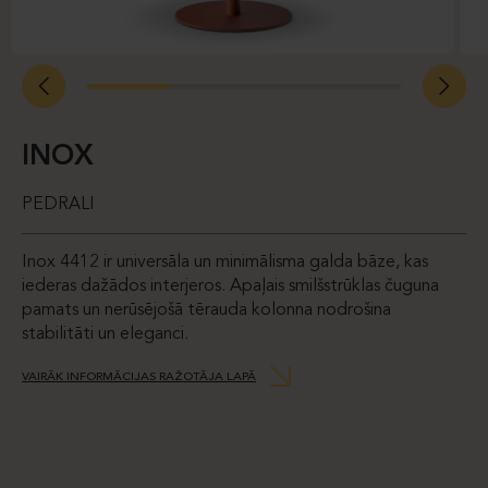
INOX
PEDRALI
Inox 4412 ir universāla un minimālisma galda bāze, kas
iederas dažādos interjeros. Apaļais smilšstrūklas čuguna
pamats un nerūsējošā tērauda kolonna nodrošina
stabilitāti un eleganci.
VAIRĀK INFORMĀCIJAS RAŽOTĀJA LAPĀ