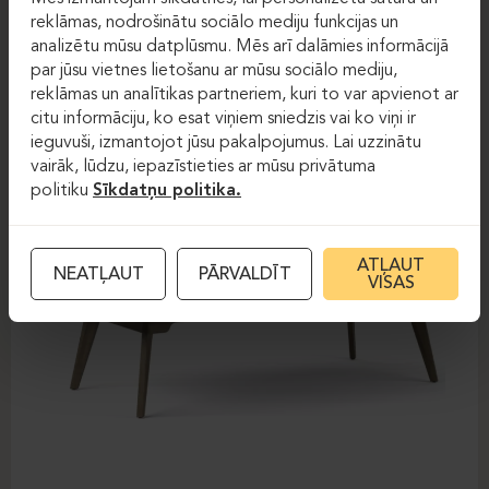
FOREST
reklāmas, nodrošinātu sociālo mediju funkcijas un
analizētu mūsu datplūsmu. Mēs arī dalāmies informācijā
par jūsu vietnes lietošanu ar mūsu sociālo mediju,
reklāmas un analītikas partneriem, kuri to var apvienot ar
citu informāciju, ko esat viņiem sniedzis vai ko viņi ir
ieguvuši, izmantojot jūsu pakalpojumus. Lai uzzinātu
vairāk, lūdzu, iepazīstieties ar mūsu privātuma
politiku
Sīkdatņu politika.
ATĻAUT
NEATĻAUT
PĀRVALDĪT
VISAS