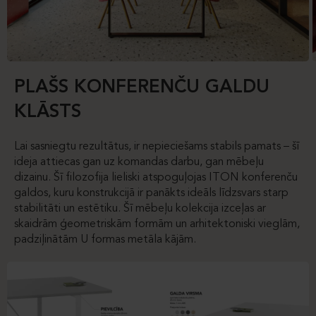
PLAŠS KONFERENČU GALDU
KLĀSTS
Lai sasniegtu rezultātus, ir nepieciešams stabils pamats – šī
ideja attiecas gan uz komandas darbu, gan mēbeļu
dizainu. Šī filozofija lieliski atspoguļojas ITON konferenču
galdos, kuru konstrukcijā ir panākts ideāls līdzsvars starp
stabilitāti un estētiku. Šī mēbeļu kolekcija izceļas ar
skaidrām ģeometriskām formām un arhitektoniski vieglām,
padziļinātām U formas metāla kājām.