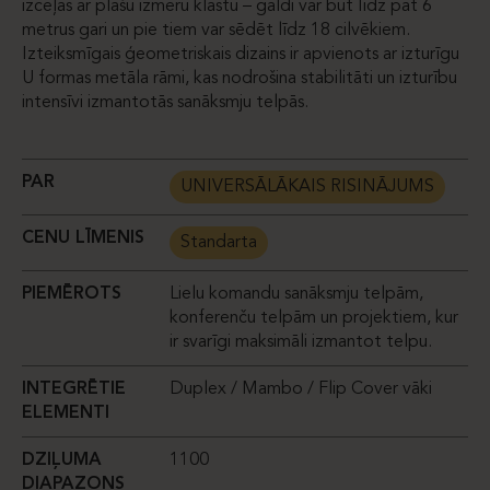
izceļas ar plašu izmēru klāstu – galdi var būt līdz pat 6
metrus gari un pie tiem var sēdēt līdz 18 cilvēkiem.
Izteiksmīgais ģeometriskais dizains ir apvienots ar izturīgu
U formas metāla rāmi, kas nodrošina stabilitāti un izturību
intensīvi izmantotās sanāksmju telpās.
PAR
UNIVERSĀLĀKAIS RISINĀJUMS
CENU LĪMENIS
Standarta
PIEMĒROTS
Lielu komandu sanāksmju telpām,
konferenču telpām un projektiem, kur
ir svarīgi maksimāli izmantot telpu.
INTEGRĒTIE
Duplex / Mambo / Flip Cover vāki
ELEMENTI
DZIĻUMA
1100
DIAPAZONS