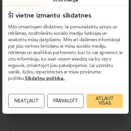
informācija
SALĪDZINĀT
Šī vietne izmanto sīkdatnes
Mēs izmantojam sīkdatnes, lai personalizētu saturu un
reklāmas, nodrošinātu sociālo mediju funkcijas un
TEHNISKĀ INFORMĀCIJA PAR
analizētu mūsu datplūsmu. Mēs arī dalāmies informācijā
PRODUKTU
par jūsu vietnes lietošanu ar mūsu sociālo mediju,
reklāmas un analītikas partneriem, kuri to var apvienot ar
citu informāciju, ko esat viņiem sniedzis vai ko viņi ir
GALDA VIRSMAS KRĀSAS:
ieguvuši, izmantojot jūsu pakalpojumus. Lai uzzinātu
vairāk, lūdzu, iepazīstieties ar mūsu privātuma
politiku
Sīkdatņu politika.
S1
S2
S3
S4
N1
N2
N3
ATĻAUT
NEATĻAUT
PĀRVALDĪT
VISAS
N4
N5
N6