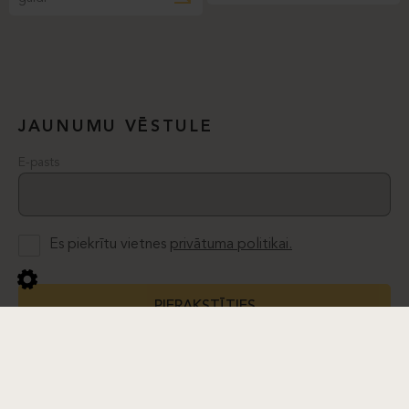
JAUNUMU VĒSTULE
E-pasts
Es piekrītu vietnes
privātuma politikai.
PIERAKSTĪTIES