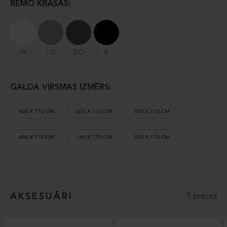
RĒMO KRĀSAS:
W
LG
DG
B
GALDA VIRSMAS IZMĒRS:
408 X 110 CM
610 X 110 CM
550 X 110 CM
484 X 110 CM
340 X 110 CM
220 X 110 CM
AKSESUĀRI
5 preces