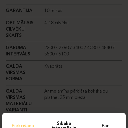
GARANTIJA
10 reizes
OPTIMĀLAIS
4-18 cilvēku
CILVĒKU
SKAITS
GARUMA
2200 / 2760 / 3400 / 4080 / 4840 /
INTERVĀLS
5500 / 6100
GALDA
Kvadrāts
VIRSMAS
FORMA
GALDA
Ar melamīnu pārklāta kokskaidu
VIRSMAS
plātne, 25 mm bieza.
MATERIĀLU
VARIANTI
Sīkāka
Piekrišana
Par