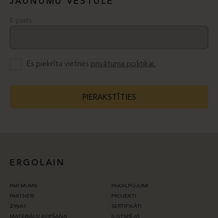
JAUNUMU VĒSTULE
E-pasts
Es piekrītu vietnes
privātuma politikai.
PIERAKSTĪTIES
ERGOLAIN
PAR MUMS
PAKALPOJUMI
PARTNERI
PROJEKTI
ZIŅAS
SERTIFIKĀTI
MATERIĀLU KOPŠANA
ILGTSPĒJA