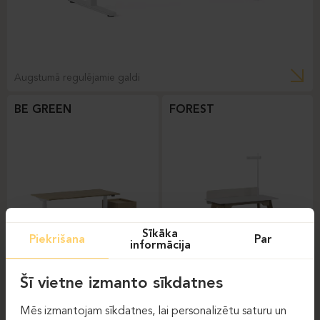
Augstumā regulējamie galdi
BE GREEN
FOREST
Sīkāka
Piekrišana
Par
informācija
Augstumā regulējamie
Biroja galdi
Šī vietne izmanto sīkdatnes
galdi
Mēs izmantojam sīkdatnes, lai personalizētu saturu un
FOREST