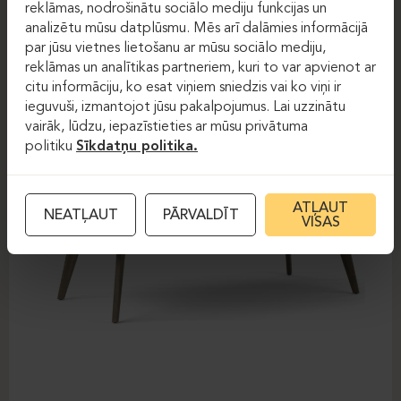
reklāmas, nodrošinātu sociālo mediju funkcijas un
analizētu mūsu datplūsmu. Mēs arī dalāmies informācijā
par jūsu vietnes lietošanu ar mūsu sociālo mediju,
reklāmas un analītikas partneriem, kuri to var apvienot ar
citu informāciju, ko esat viņiem sniedzis vai ko viņi ir
ieguvuši, izmantojot jūsu pakalpojumus. Lai uzzinātu
vairāk, lūdzu, iepazīstieties ar mūsu privātuma
politiku
Sīkdatņu politika.
ATĻAUT
NEATĻAUT
PĀRVALDĪT
VISAS