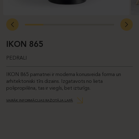
IKON 865
PEDRALI
IKON 865 pamatnei ir moderna konusveida forma un
arhitektoniski tīrs dizains. Izgatavots no lieta
polipropilēna, tas ir viegls, bet izturīgs.
VAIRĀK INFORMĀCIJAS RAŽOTĀJA LAPĀ