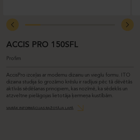
ACCIS PRO 150SFL
Profim
AccisPro izceļas ar modernu dizainu un vieglu formu. ITO
dizaina studija šo grozāmo krēslu ir radījusi pēc tā dēvētās
aktīvās sēdēšanas principiem, kas nozīmē, ka sēdeklis un
atzveltne pielāgojas lietotāja ķermeņa kustībām.
VAIRĀK INFORMĀCIJAS RAŽOTĀJA LAPĀ