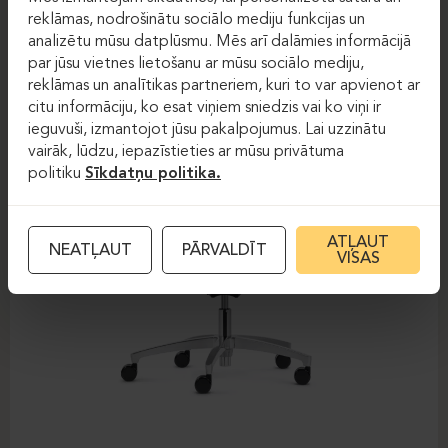
DAUPHIN-SHAPE MESH
reklāmas, nodrošinātu sociālo mediju funkcijas un
analizētu mūsu datplūsmu. Mēs arī dalāmies informācijā
par jūsu vietnes lietošanu ar mūsu sociālo mediju,
reklāmas un analītikas partneriem, kuri to var apvienot ar
citu informāciju, ko esat viņiem sniedzis vai ko viņi ir
ieguvuši, izmantojot jūsu pakalpojumus. Lai uzzinātu
vairāk, lūdzu, iepazīstieties ar mūsu privātuma
politiku
Sīkdatņu politika.
ATĻAUT
NEATĻAUT
PĀRVALDĪT
VISAS