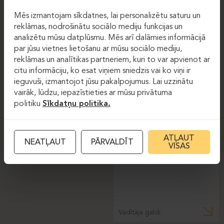
Mēs izmantojam sīkdatnes, lai personalizētu saturu un
reklāmas, nodrošinātu sociālo mediju funkcijas un
analizētu mūsu datplūsmu. Mēs arī dalāmies informācijā
par jūsu vietnes lietošanu ar mūsu sociālo mediju,
reklāmas un analītikas partneriem, kuri to var apvienot ar
citu informāciju, ko esat viņiem sniedzis vai ko viņi ir
Rindu galdi
ieguvuši, izmantojot jūsu pakalpojumus. Lai uzzinātu
vairāk, lūdzu, iepazīstieties ar mūsu privātuma
XRAY
XRAY EXECUTIVE
politiku
Sīkdatņu politika.
Augstumā regulējamie
galdi
ATĻAUT
NEATĻAUT
PĀRVALDĪT
VISAS
Vadītāja galdi