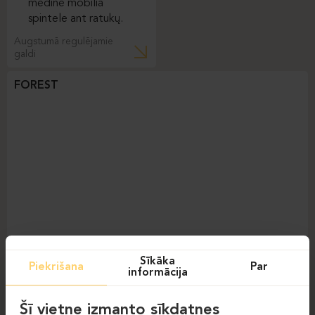
Augstumā regulējamie
galdi
FOREST
Sīkāka
Piekrišana
Par
informācija
Šī vietne izmanto sīkdatnes