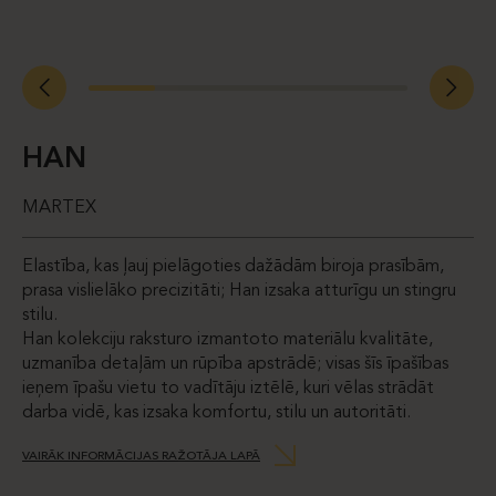
HAN
MARTEX
Elastība, kas ļauj pielāgoties dažādām biroja prasībām,
prasa vislielāko precizitāti; Han izsaka atturīgu un stingru
stilu.
Han kolekciju raksturo izmantoto materiālu kvalitāte,
uzmanība detaļām un rūpība apstrādē; visas šīs īpašības
ieņem īpašu vietu to vadītāju iztēlē, kuri vēlas strādāt
darba vidē, kas izsaka komfortu, stilu un autoritāti.
VAIRĀK INFORMĀCIJAS RAŽOTĀJA LAPĀ