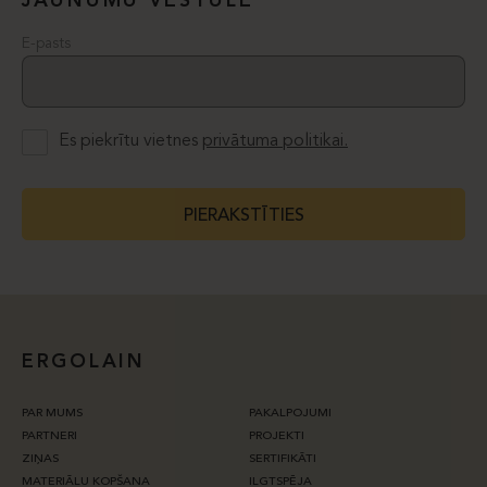
JAUNUMU VĒSTULE
E-pasts
Es piekrītu vietnes
privātuma politikai.
PIERAKSTĪTIES
ERGOLAIN
PAR MUMS
PAKALPOJUMI
PARTNERI
PROJEKTI
ZIŅAS
SERTIFIKĀTI
MATERIĀLU KOPŠANA
ILGTSPĒJA