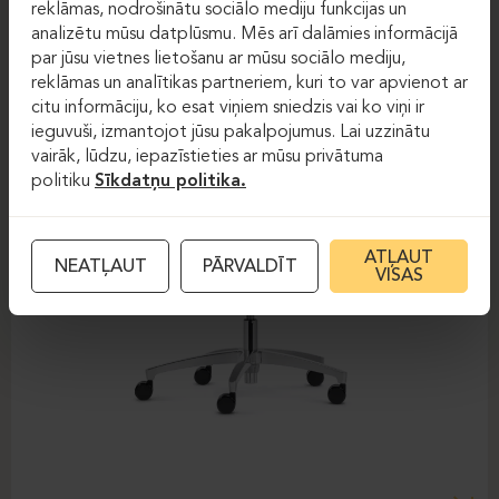
reklāmas, nodrošinātu sociālo mediju funkcijas un
analizētu mūsu datplūsmu. Mēs arī dalāmies informācijā
par jūsu vietnes lietošanu ar mūsu sociālo mediju,
reklāmas un analītikas partneriem, kuri to var apvienot ar
citu informāciju, ko esat viņiem sniedzis vai ko viņi ir
ieguvuši, izmantojot jūsu pakalpojumus. Lai uzzinātu
vairāk, lūdzu, iepazīstieties ar mūsu privātuma
politiku
Sīkdatņu politika.
ATĻAUT
NEATĻAUT
PĀRVALDĪT
VISAS