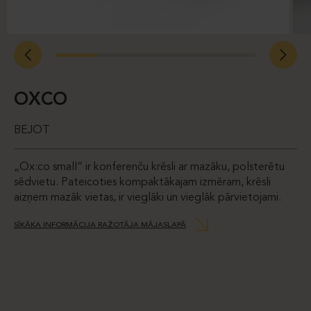
OXCO
BEJOT
„Ox:co small“ ir konferenču krēsli ar mazāku, polsterētu
sēdvietu. Pateicoties kompaktākajam izmēram, krēsli
aizņem mazāk vietas, ir vieglāki un vieglāk pārvietojami.
SĪKĀKA INFORMĀCIJA RAŽOTĀJA MĀJASLAPĀ