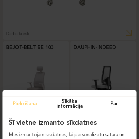
Darba krēsli
BEJOT-BELT BE 103
DAUPHIN-INDEED
Sīkāka
Piekrišana
Par
informācija
Darba krēsli
Darba krēsli
Šī vietne izmanto sīkdatnes
DAUPHIN-SHAPE MESH
Mēs izmantojam sīkdatnes, lai personalizētu saturu un