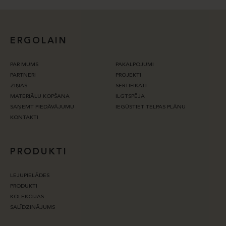
ERGOLAIN
PAR MUMS
PAKALPOJUMI
PARTNERI
PROJEKTI
ZIŅAS
SERTIFIKĀTI
MATERIĀLU KOPŠANA
ILGTSPĒJA
SAŅEMT PIEDĀVĀJUMU
IEGŪSTIET TELPAS PLĀNU
KONTAKTI
PRODUKTI
LEJUPIELĀDES
PRODUKTI
KOLEKCIJAS
SALĪDZINĀJUMS