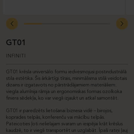
GT01
INFINITI
GT01 krēsla universālo formu iedvesmojusi postindustriālā
stila estētika. Šis ārkārtīgi tīrais, minimālisma stilā veidotais
dizains ir izgatavots no pārstrādājamiem materiāliem:
viegla alumīnija rāmja un ergonomiskas formas ozolkoka
finiera sēdekļa, ko var viegli izjaukt un atkal samontēt.
GT01 ir paredzēts lietošanai biznesa vidē – birojos,
koprades telpās, konferenču vai mācību telpās.
Pateicoties ļoti nelielajam svaram un iespējai krāt krēslus
kaudzē, to ir viegli transportēt un uzglabāt. Īpaši ratiņi ļauj