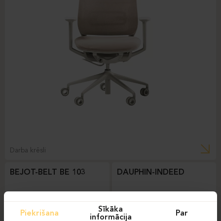
Darba krēsli
BEJOT-BELT BE 103
DAUPHIN-INDEED
Sīkāka
Piekrišana
Par
informācija