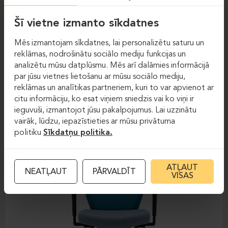
Šī vietne izmanto sīkdatnes
Mēs izmantojam sīkdatnes, lai personalizētu saturu un
reklāmas, nodrošinātu sociālo mediju funkcijas un
analizētu mūsu datplūsmu. Mēs arī dalāmies informācijā
Darba krēsli
Darba krēsli
par jūsu vietnes lietošanu ar mūsu sociālo mediju,
reklāmas un analītikas partneriem, kuri to var apvienot ar
DAUPHIN-SHAPE MESH
citu informāciju, ko esat viņiem sniedzis vai ko viņi ir
ieguvuši, izmantojot jūsu pakalpojumus. Lai uzzinātu
vairāk, lūdzu, iepazīstieties ar mūsu privātuma
politiku
Sīkdatņu politika.
ATĻAUT
NEATĻAUT
PĀRVALDĪT
VISAS