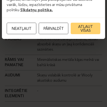
vairāk, lūdzu, iepazīstieties ar mūsu privātuma
PIEMĒROTS
Piemērots atklātām telpām,
politiku
Sīkdatņu politika.
bibliotēkām un atpūtas zonām, kur
nepieciešama akustika un vizuālais
privātums.
ATĻAUT
NEATĻAUT
PĀRVALDĪT
VISAS
AKUSTISKĀS
Mūsu vismodernākās akustiskās mīkstās
ĪPAŠĪBAS
mēbeles nodrošina privātumu, lieliski
absorbē skaņu un ļauj konfidenciāli
sazināties.
RĀMIS VAI
Minimālistiskas metāla kājas melnā vai
PAMATNE
baltā krāsā
AUDUMI
Skaņu vislabāk kontrolē ar Wooly
akustisko audumu
INTEGRĒTIE
-
ELEMENTI