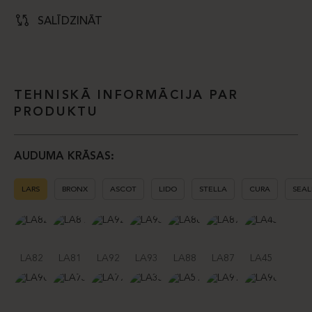
SALĪDZINĀT
TEHNISKĀ INFORMĀCIJA PAR
PRODUKTU
AUDUMA KRĀSAS:
LARS
BRONX
ASCOT
LIDO
STELLA
CURA
SEAL
LA82
LA81
LA92
LA93
LA88
LA87
LA45