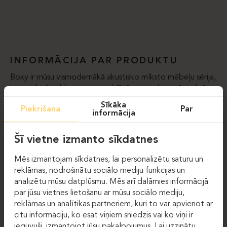
INFORMĀCIJA PAR PRODUKTU
Boxy ir mūsu vismodernākā akustisko mīksto mēbeļu sērija,
kas nodrošina klusumu pat atklātās un noslogotās telpās.
Minimālistiskais, modernais rāmis, augstas kvalitātes
Sīkāka
Piekrišana
Par
audumi un augstākās klases akustika padara šo sēriju par
informācija
nepārspējamu izvēli bibliotēkām, atpūtas zonām vai
uzgaidāmajām telpām.
Šī vietne izmanto sīkdatnes
Mēs izmantojam sīkdatnes, lai personalizētu saturu un
PAR
reklāmas, nodrošinātu sociālo mediju funkcijas un
AKUSTISKAIS ČEMPIONS
analizētu mūsu datplūsmu. Mēs arī dalāmies informācijā
par jūsu vietnes lietošanu ar mūsu sociālo mediju,
MODIFIKĀCIJAS
Nav
reklāmas un analītikas partneriem, kuri to var apvienot ar
citu informāciju, ko esat viņiem sniedzis vai ko viņi ir
CENU LĪMENIS
Premium
ieguvuši, izmantojot jūsu pakalpojumus. Lai uzzinātu