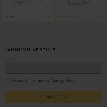
Dīvāni
Atzveltnes krēsli
JAUNUMU VĒSTULE
E-pasts
Es piekrītu vietnes
privātuma politikai.
PIERAKSTĪTIES