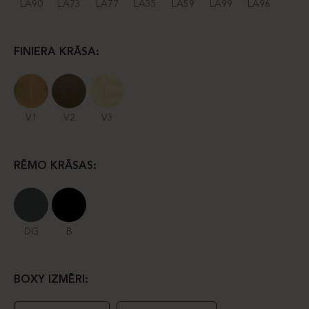
LA90
LA73
LA77
LA35
LA59
LA99
LA96
FINIERA KRĀSA:
V1
V2
V3
RĒMO KRĀSAS:
DG
B
BOXY IZMĒRI: