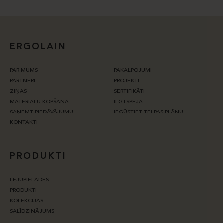
ERGOLAIN
PAR MUMS
PAKALPOJUMI
PARTNERI
PROJEKTI
ZIŅAS
SERTIFIKĀTI
MATERIĀLU KOPŠANA
ILGTSPĒJA
SAŅEMT PIEDĀVĀJUMU
IEGŪSTIET TELPAS PLĀNU
KONTAKTI
PRODUKTI
LEJUPIELĀDES
PRODUKTI
KOLEKCIJAS
SALĪDZINĀJUMS