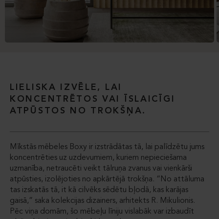
LIELISKA IZVĒLE, LAI
KONCENTRĒTOS VAI ĪSLAICĪGI
ATPŪSTOS NO TROKŠŅA.
Mīkstās mēbeles Boxy ir izstrādātas tā, lai palīdzētu jums
koncentrēties uz uzdevumiem, kuriem nepieciešama
uzmanība, netraucēti veikt tālruņa zvanus vai vienkārši
atpūsties, izolējoties no apkārtējā trokšņa. “No attāluma
tas izskatās tā, it kā cilvēks sēdētu bļodā, kas karājas
gaisā,” saka kolekcijas dizainers, arhitekts R. Mikulionis.
Pēc viņa domām, šo mēbeļu līniju vislabāk var izbaudīt