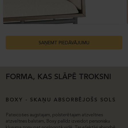
SAŅEMT PIEDĀVĀJUMU
FORMA, KAS SLĀPĒ TROKSNI
BOXY - SKAŅU ABSORBĒJOŠS SOLS
Pateicoties augstajam, polsterētajam atzveltnes
atzveltnes balstam, Boxy palīdz izveidot personisku
klusuma zonu pat noslogotā vidē. Tas efektīvi absorbē