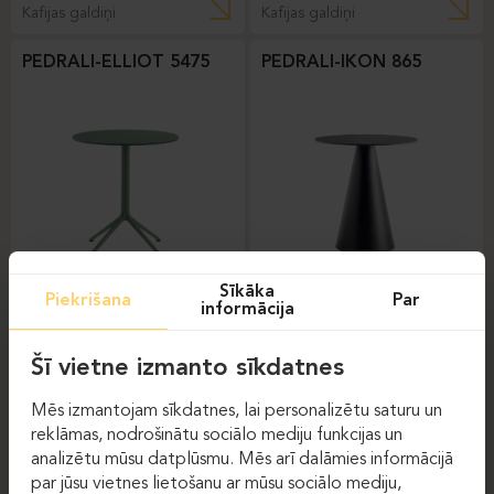
Kafijas galdiņi
Kafijas galdiņi
PEDRALI-ELLIOT 5475
PEDRALI-IKON 865
Sīkāka
Piekrišana
Par
informācija
Kafijas galdiņi
Kafijas galdiņi
Šī vietne izmanto sīkdatnes
PEDRALI-LAJA 5420
QUINTI-PIMPINOTTO
Mēs izmantojam sīkdatnes, lai personalizētu saturu un
reklāmas, nodrošinātu sociālo mediju funkcijas un
analizētu mūsu datplūsmu. Mēs arī dalāmies informācijā
par jūsu vietnes lietošanu ar mūsu sociālo mediju,