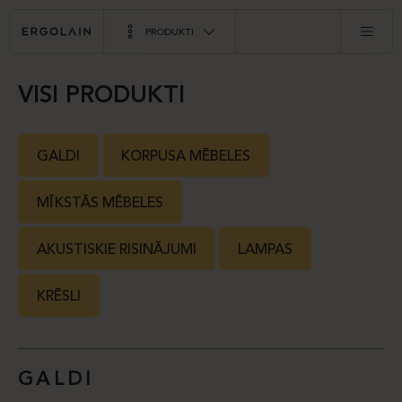
PRODUKTI
VISI PRODUKTI
GALDI
KORPUSA MĒBELES
MĪKSTĀS MĒBELES
AKUSTISKIE RISINĀJUMI
LAMPAS
KRĒSLI
GALDI