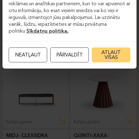
reklāmas un analītikas partneriem, kuri to var apvienot ar
citu informāciju, ko esat viņiem sniedzis vai ko viņi ir
ieguvuši, izmantojot jūsu pakalpojumus. Lai uzzinātu
vairāk, lūdzu, iepazīstieties ar mūsu privātuma
politiku
Sīkdatņu politika.
Kafijas galdiņi
Kafijas galdiņi
QUINTI-CRUZ
MIDJ- PLISS
ATĻAUT
NEATĻAUT
PĀRVALDĪT
VISAS
Kafijas galdiņi
Kafijas galdiņi
MIDJ- CLESSIDRA
QUINTI-XAXA