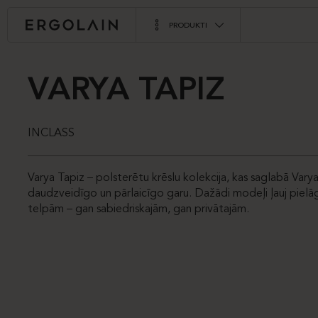
PRODUKTI
VARYA TAPIZ
INCLASS
Varya Tapiz – polsterētu krēslu kolekcija, kas saglabā Var
daudzveidīgo un pārlaicīgo garu. Dažādi modeļi ļauj piel
telpām – gan sabiedriskajām, gan privātajām.