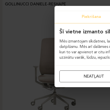
GOLLINUCCI DANIELE-RESHAPE
Piekrišana
Šī vietne izmanto s
Mēs izmantojam sīkdatnes, lai
datplūsmu. Mēs arī dalāmies in
kuri to var apvienot ar citu in
uzzinātu vairāk, lūdzu, iepazī
NEATĻAUT