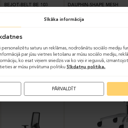
BEJOT-BELT BE 103
DAUPHIN-SHAPE MESH
Sīkāka informācija
īkdatnes
 personalizētu saturu un reklāmas, nodrošinātu sociālo mediju fun
formācijā par jūsu vietnes lietošanu ar mūsu sociālo mediju, rekl
formāciju, ko esat viņiem sniedzis vai ko viņi ir ieguvuši, izmantoj
stieties ar mūsu privātuma politiku
Sīkdatņu politika.
Darba krēsli
PĀRVALDĪT
DAUPHIN-INDEED