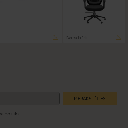
Darba krēsli
PIERAKSTĪTIES
a politikai.