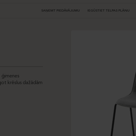
SAŅEMT PIEDĀVĀJUMU
IEGŪSTIET TELPAS PLĀNU
ya ģimenes
āgot krēslus dažādām