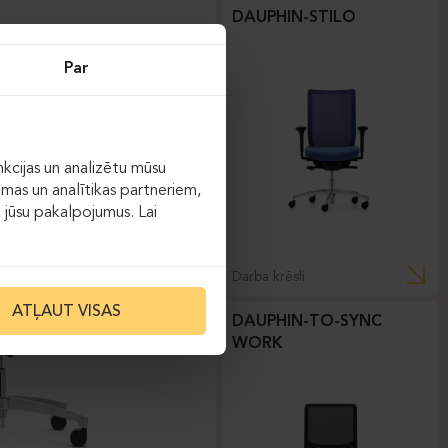
DAUPHIN-STILO
Par
kcijas un analizētu mūsu
āmas un analītikas partneriem,
ot jūsu pakalpojumus. Lai
Darba krēsli
ATĻAUT VISAS
DAUPHIN-TO-SYNC
WORK