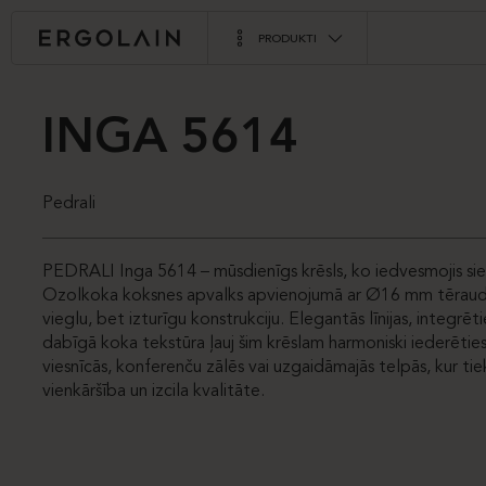
PRODUKTI
INGA 5614
Pedrali
PEDRALI Inga 5614 – mūsdienīgs krēsls, ko iedvesmojis sie
Ozolkoka koksnes apvalks apvienojumā ar Ø16 mm tērauda
vieglu, bet izturīgu konstrukciju. Elegantās līnijas, integrēti
dabīgā koka tekstūra ļauj šim krēslam harmoniski iederēties
viesnīcās, konferenču zālēs vai uzgaidāmajās telpās, kur ti
vienkāršība un izcila kvalitāte.