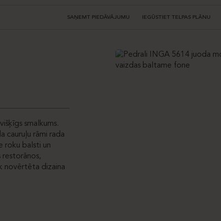
SAŅEMT PIEDĀVĀJUMU
IEGŪSTIET TELPAS PLĀNU
višķīgs smalkums.
 cauruļu rāmi rada
e roku balsti un
 restorānos,
ek novērtēta dizaina