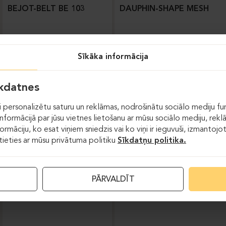
BEJOT-BELT BE 103
DAUPHIN-SHAPE MESH
Sīkāka informācija
īkdatnes
 personalizētu saturu un reklāmas, nodrošinātu sociālo mediju fun
formācijā par jūsu vietnes lietošanu ar mūsu sociālo mediju, rekl
formāciju, ko esat viņiem sniedzis vai ko viņi ir ieguvuši, izmantoj
stieties ar mūsu privātuma politiku
Sīkdatņu politika.
Darba krēsli
PĀRVALDĪT
DAUPHIN-INDEED