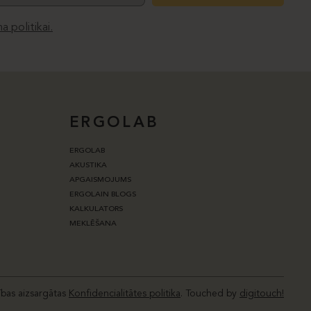
a politikai.
ERGOLAB
ERGOLAB
AKUSTIKA
APGAISMOJUMS
ERGOLAIN BLOGS
KALKULATORS
MEKLĒŠANA
ības aizsargātas
Konfidencialitātes politika
.
Touched by
digitouch!