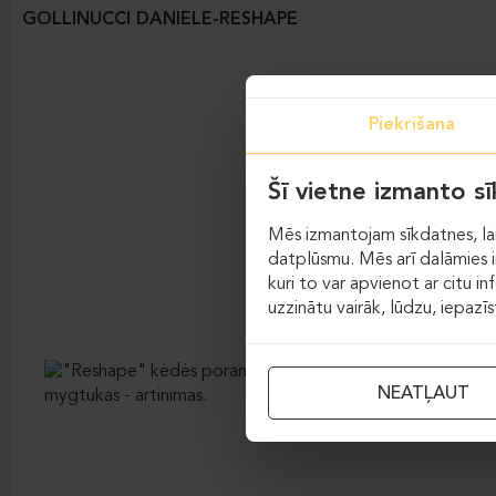
GOLLINUCCI DANIELE-RESHAPE
Piekrišana
Šī vietne izmanto s
Mēs izmantojam sīkdatnes, lai
datplūsmu. Mēs arī dalāmies in
kuri to var apvienot ar citu in
uzzinātu vairāk, lūdzu, iepazī
NEATĻAUT