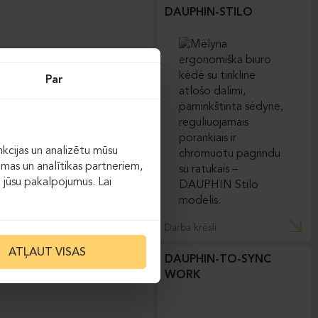
DAUPHIN-STILO
Par
kcijas un analizētu mūsu
āmas un analītikas partneriem,
ot jūsu pakalpojumus. Lai
Darba krēsli
ATĻAUT VISAS
DAUPHIN-TO-SYNC
WORK