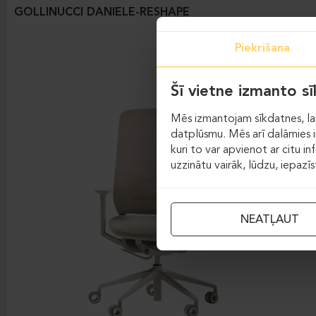
GOLLINUCCI DANIELE-RESHAPE
Piekrišana
Šī vietne izmanto s
Mēs izmantojam sīkdatnes, lai
datplūsmu. Mēs arī dalāmies in
kuri to var apvienot ar citu in
uzzinātu vairāk, lūdzu, iepazī
NEATĻAUT