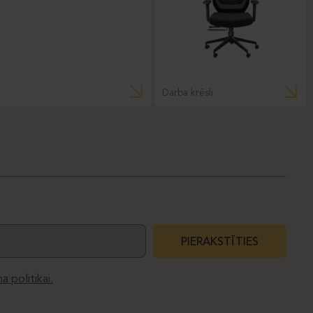
Darba krēsli
PIERAKSTĪTIES
a politikai.