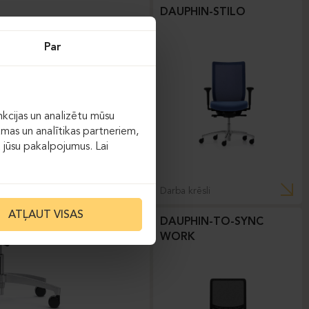
DAUPHIN-STILO
Par
kcijas un analizētu mūsu
āmas un analītikas partneriem,
ot jūsu pakalpojumus. Lai
Darba krēsli
ATĻAUT VISAS
DAUPHIN-TO-SYNC
WORK