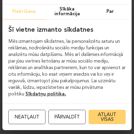
Sīkāka
Piekrišana
Par
informācija
Šī vietne izmanto sīkdatnes
Mēs izmantojam sīkdatnes, lai personalizētu saturu un
reklāmas, nodrošinātu sociālo mediju funkcijas un
analizētu mūsu datplūsmu. Mēs arī dalāmies informācijā
par jūsu vietnes lietošanu ar mūsu sociālo mediju,
reklāmas un analītikas partneriem, kuri to var apvienot ar
citu informāciju, ko esat viņiem sniedzis vai ko viņi ir
ieguvuši, izmantojot jūsu pakalpojumus. Lai uzzinātu
vairāk, lūdzu, iepazīstieties ar mūsu privātuma
politiku
Sīkdatņu politika.
ATĻAUT
NEATĻAUT
PĀRVALDĪT
VISAS