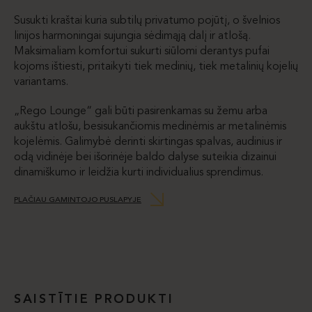
Susukti kraštai kuria subtilų privatumo pojūtį, o švelnios
linijos harmoningai sujungia sėdimąją dalį ir atlošą.
Maksimaliam komfortui sukurti siūlomi derantys pufai
kojoms ištiesti, pritaikyti tiek medinių, tiek metalinių kojelių
variantams.
„Rego Lounge“ gali būti pasirenkamas su žemu arba
aukštu atlošu, besisukančiomis medinėmis ar metalinėmis
kojelėmis. Galimybė derinti skirtingas spalvas, audinius ir
odą vidinėje bei išorinėje baldo dalyse suteikia dizainui
dinamiškumo ir leidžia kurti individualius sprendimus.
PLAČIAU GAMINTOJO PUSLAPYJE
SAISTĪTIE PRODUKTI