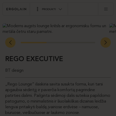
PRODUKTI
REGO EXECUTIVE
BT design
„Rego Lounge“ išsiskiria savita susukta forma, kuri tarsi
apgaubia sėdintįjį ir paverčia komfortą pagrindine
patirties dalimi. Pailginta sėdimoji dalis suteikia papildomo
patogumo, o minimalistinis ir šiuolaikiškas dizainas leidžia
lengvai pritaikyti baldą įvairiose erdvėse – namuose,
biuruose, viešbučiuose ar laukimo zonose.