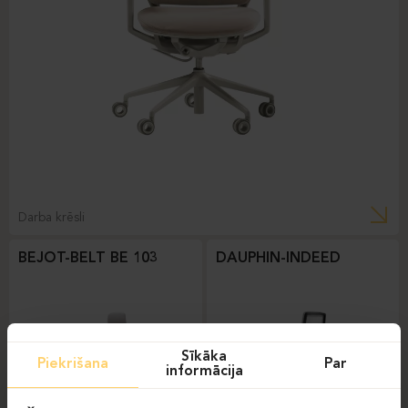
Darba krēsli
BEJOT-BELT BE 103
DAUPHIN-INDEED
Sīkāka
Piekrišana
Par
informācija