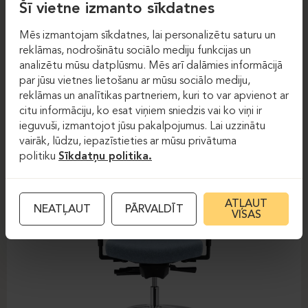
Šī vietne izmanto sīkdatnes
Mēs izmantojam sīkdatnes, lai personalizētu saturu un
Darba krēsli
Darba krēsli
reklāmas, nodrošinātu sociālo mediju funkcijas un
analizētu mūsu datplūsmu. Mēs arī dalāmies informācijā
DAUPHIN-SHAPE MESH
par jūsu vietnes lietošanu ar mūsu sociālo mediju,
reklāmas un analītikas partneriem, kuri to var apvienot ar
citu informāciju, ko esat viņiem sniedzis vai ko viņi ir
ieguvuši, izmantojot jūsu pakalpojumus. Lai uzzinātu
vairāk, lūdzu, iepazīstieties ar mūsu privātuma
politiku
Sīkdatņu politika.
ATĻAUT
NEATĻAUT
PĀRVALDĪT
VISAS