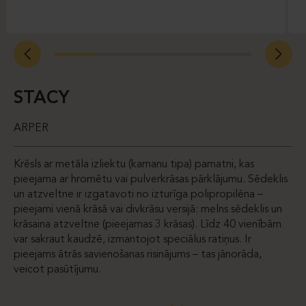
STACY
ARPER
Krēsls ar metāla izliektu (kamanu tipa) pamatni, kas
pieejama ar hromētu vai pulverkrāsas pārklājumu. Sēdeklis
un atzveltne ir izgatavoti no izturīga polipropilēna –
pieejami vienā krāsā vai divkrāsu versijā: melns sēdeklis un
krāsaina atzveltne (pieejamas 3 krāsas). Līdz 40 vienībām
var sakraut kaudzē, izmantojot speciālus ratiņus. Ir
pieejams ātrās savienošanas risinājums – tas jānorāda,
veicot pasūtījumu.