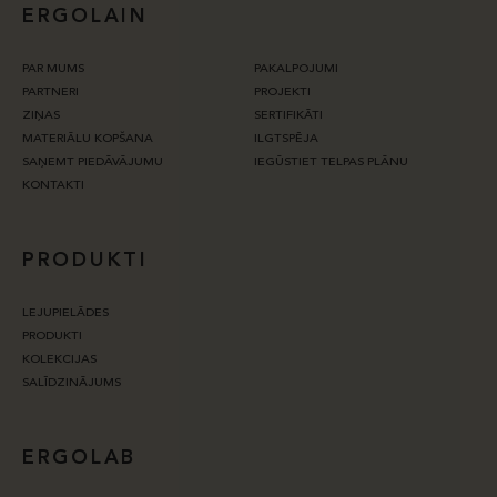
ERGOLAIN
PAR MUMS
PAKALPOJUMI
PARTNERI
PROJEKTI
ZIŅAS
SERTIFIKĀTI
MATERIĀLU KOPŠANA
ILGTSPĒJA
SAŅEMT PIEDĀVĀJUMU
IEGŪSTIET TELPAS PLĀNU
KONTAKTI
PRODUKTI
LEJUPIELĀDES
PRODUKTI
KOLEKCIJAS
SALĪDZINĀJUMS
ERGOLAB