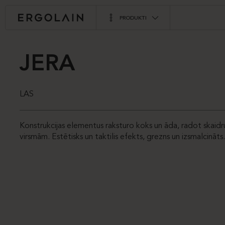
PRODUKTI
JERA
LAS
Konstrukcijas elementus raksturo koks un āda, radot skaidr
virsmām. Estētisks un taktilis efekts, grezns un izsmalcināts.