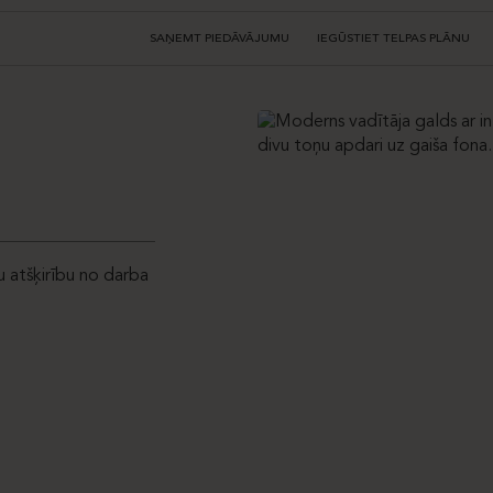
SAŅEMT PIEDĀVĀJUMU
IEGŪSTIET TELPAS PLĀNU
u atšķirību no darba