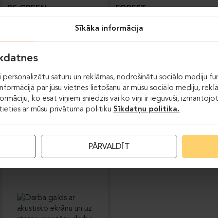
BE GREEN
FOREST
Sīkāka informācija
īkdatnes
 personalizētu saturu un reklāmas, nodrošinātu sociālo mediju fun
formācijā par jūsu vietnes lietošanu ar mūsu sociālo mediju, rekl
formāciju, ko esat viņiem sniedzis vai ko viņi ir ieguvuši, izmantoj
stieties ar mūsu privātuma politiku
Sīkdatņu politika.
Augstumā regulējamie
galdi
PĀRVALDĪT
FOREST