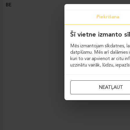
BE
Piekrišana
Šī vietne izmanto s
Mēs izmantojam sīkdatnes, lai
datplūsmu. Mēs arī dalāmies in
kuri to var apvienot ar citu in
uzzinātu vairāk, lūdzu, iepazī
NEATĻAUT