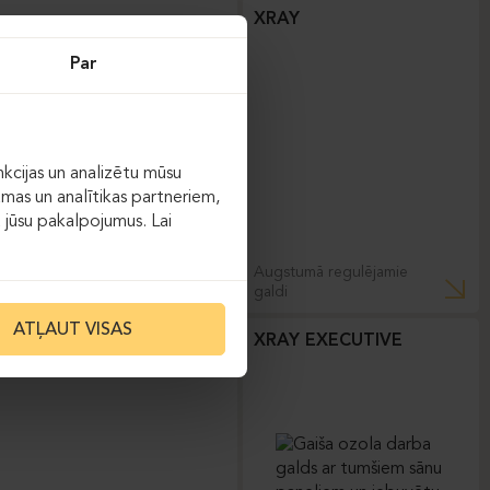
XRAY
Par
kcijas un analizētu mūsu
āmas un analītikas partneriem,
ot jūsu pakalpojumus. Lai
Augstumā regulējamie
galdi
ATĻAUT VISAS
XRAY EXECUTIVE