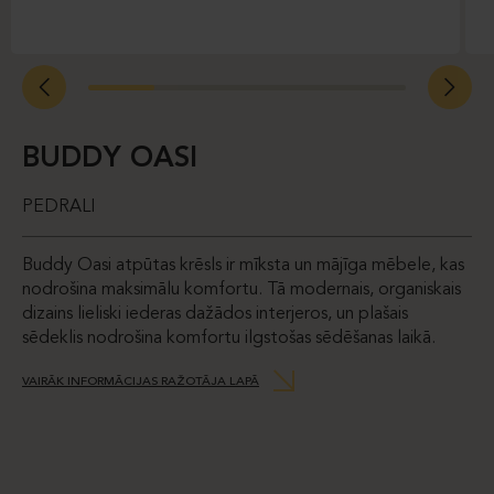
BUDDY OASI
PEDRALI
Buddy Oasi atpūtas krēsls ir mīksta un mājīga mēbele, kas
nodrošina maksimālu komfortu. Tā modernais, organiskais
dizains lieliski iederas dažādos interjeros, un plašais
sēdeklis nodrošina komfortu ilgstošas sēdēšanas laikā.
VAIRĀK INFORMĀCIJAS RAŽOTĀJA LAPĀ