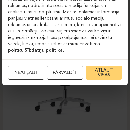
DAUPHIN-SHAPE MESH
reklāmas, nodrošinātu sociālo mediju funkcijas un
analizētu mūsu datplūsmu. Mēs arī dalāmies informācijā
par jūsu vietnes lietošanu ar mūsu sociālo mediju,
reklāmas un analītikas partneriem, kuri to var apvienot ar
citu informāciju, ko esat viņiem sniedzis vai ko viņi ir
ieguvuši, izmantojot jūsu pakalpojumus. Lai uzzinātu
vairāk, lūdzu, iepazīstieties ar mūsu privātuma
politiku
Sīkdatņu politika.
ATĻAUT
NEATĻAUT
PĀRVALDĪT
VISAS