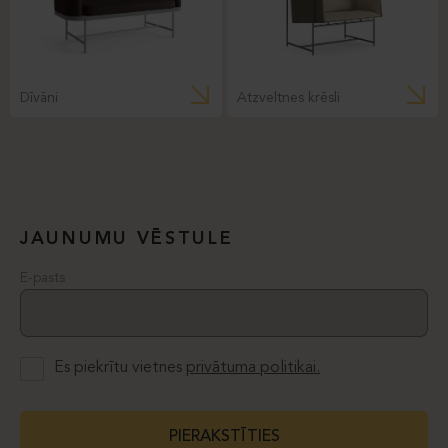
Dīvāni
Atzveltnes krēsli
JAUNUMU VĒSTULE
E-pasts
Es piekrītu vietnes
privātuma politikai.
PIERAKSTĪTIES