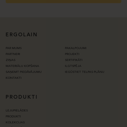
ERGOLAIN
PAR MUMS
PAKALPOJUMI
PARTNERI
PROJEKTI
ZIŅAS
SERTIFIKĀTI
MATERIĀLU KOPŠANA
ILGTSPĒJA
SAŅEMT PIEDĀVĀJUMU
IEGŪSTIET TELPAS PLĀNU
KONTAKTI
PRODUKTI
LEJUPIELĀDES
PRODUKTI
KOLEKCIJAS