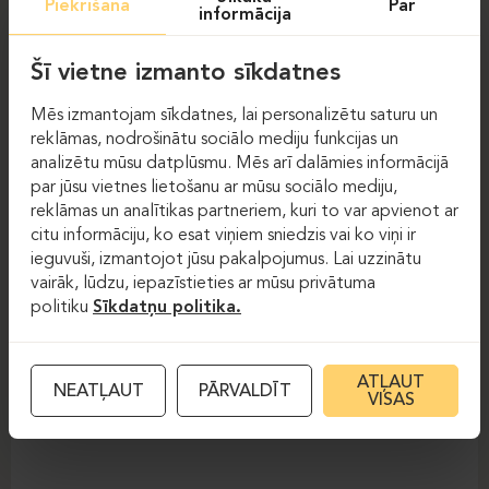
Piekrišana
Par
informācija
Šī vietne izmanto sīkdatnes
Mēs izmantojam sīkdatnes, lai personalizētu saturu un
reklāmas, nodrošinātu sociālo mediju funkcijas un
analizētu mūsu datplūsmu. Mēs arī dalāmies informācijā
par jūsu vietnes lietošanu ar mūsu sociālo mediju,
reklāmas un analītikas partneriem, kuri to var apvienot ar
Atzveltnes krēsli
Atzveltnes krēsli
citu informāciju, ko esat viņiem sniedzis vai ko viņi ir
ieguvuši, izmantojot jūsu pakalpojumus. Lai uzzinātu
BASTION
vairāk, lūdzu, iepazīstieties ar mūsu privātuma
politiku
Sīkdatņu politika.
ATĻAUT
NEATĻAUT
PĀRVALDĪT
VISAS