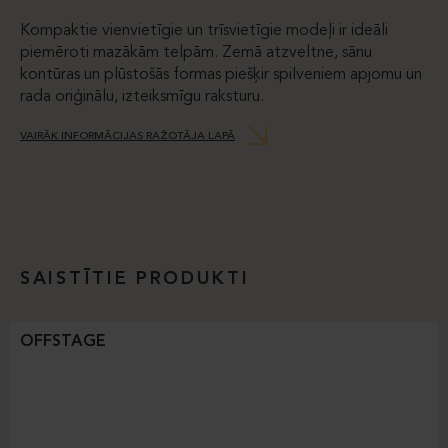
Kompaktie vienvietīgie un trīsvietīgie modeļi ir ideāli
piemēroti mazākām telpām. Zemā atzveltne, sānu
kontūras un plūstošās formas piešķir spilveniem apjomu un
rada oriģinālu, izteiksmīgu raksturu.
VAIRĀK INFORMĀCIJAS RAŽOTĀJA LAPĀ
SAISTĪTIE PRODUKTI
OFFSTAGE