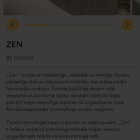
ZEN
BT DESIGN
„Zen“ izceļas ar mūsdienīgu, vienkāršu un mierīgu dizainu,
pārlaicīgu stilu un līdzsvarotu estētiku, kas telpai piešķir
harmonisku noskaņu. Formās balstītais dizains rada
viegluma un komforta sajūtu, savukārt izliektās līnijas
pārvērš telpu viesmīlīgā atpūtas vai uzgaidīšanas zonā.
Metāla kājas piešķir konstrukcijai vizuālu vieglumu.
Pateicoties elegantajam izskatam no visām pusēm, „Zen“
ir lieliska izvēle kā patstāvīga mēbele mājās, viesnīcu
uzgaidāmajās telpās vai korporatīvajā vidē.