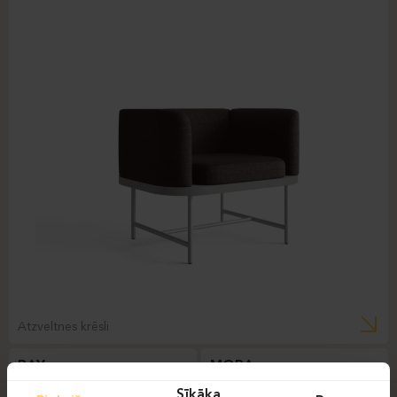
Atzveltnes krēsli
BAY
MORA
Sīkāka