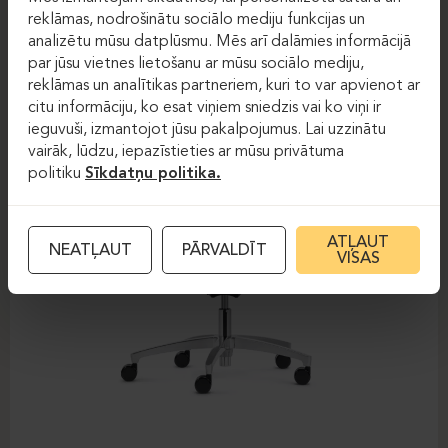
DAUPHIN-SHAPE MESH
reklāmas, nodrošinātu sociālo mediju funkcijas un
analizētu mūsu datplūsmu. Mēs arī dalāmies informācijā
par jūsu vietnes lietošanu ar mūsu sociālo mediju,
reklāmas un analītikas partneriem, kuri to var apvienot ar
citu informāciju, ko esat viņiem sniedzis vai ko viņi ir
ieguvuši, izmantojot jūsu pakalpojumus. Lai uzzinātu
vairāk, lūdzu, iepazīstieties ar mūsu privātuma
politiku
Sīkdatņu politika.
ATĻAUT
NEATĻAUT
PĀRVALDĪT
VISAS