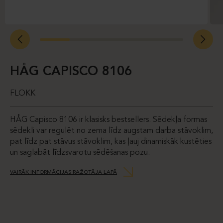
HÅG CAPISCO 8106
FLOKK
HÅG Capisco 8106 ir klasisks bestsellers. Sēdekļa formas
sēdekli var regulēt no zema līdz augstam darba stāvoklim,
pat līdz pat stāvus stāvoklim, kas ļauj dinamiskāk kustēties
un saglabāt līdzsvarotu sēdēšanas pozu.
VAIRĀK INFORMĀCIJAS RAŽOTĀJA LAPĀ