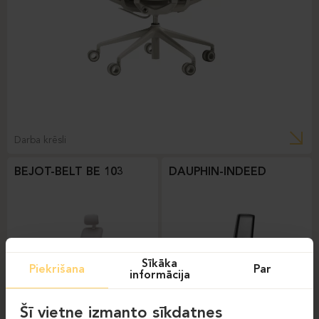
Darba krēsli
BEJOT-BELT BE 103
DAUPHIN-INDEED
Sīkāka
Piekrišana
Par
informācija
Šī vietne izmanto sīkdatnes