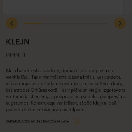
KLEJN
INFINITI
Klejn bāra krēsls ir veidots, domājot par vieglumu un
vienkāršību. Tas ir minimālisma dizaina krēsls, kas veidots,
iedvesmojoties no tādām konstrukcijām kā celtņi un kuģi,
kas atrodas Orhūsas ostā. Tas ir plāns un viegls, izgatavots
no tērauda stieņiem, ar polipropilēna sēdekli, pieejams trīs
augstumos. Konstrukciju var krāsot, tāpēc Klejn ir ideāli
piemērots izmantošanai ārpus telpām.
VAIRĀK INFORMĀCIJAS RAŽOTĀJA LAPĀ