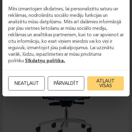
Darba krēsli
Darba krēsli
Mēs izmantojam sīkdatnes, lai personalizētu saturu un
reklāmas, nodrošinātu sociālo mediju funkcijas un
DAUPHIN-SHAPE MESH
analizētu mūsu datplūsmu. Mēs arī dalāmies informācijā
par jūsu vietnes lietošanu ar mūsu sociālo mediju,
reklāmas un analītikas partneriem, kuri to var apvienot ar
citu informāciju, ko esat viņiem sniedzis vai ko viņi ir
ieguvuši, izmantojot jūsu pakalpojumus. Lai uzzinātu
vairāk, lūdzu, iepazīstieties ar mūsu privātuma
politiku
Sīkdatņu politika.
ATĻAUT
NEATĻAUT
PĀRVALDĪT
VISAS