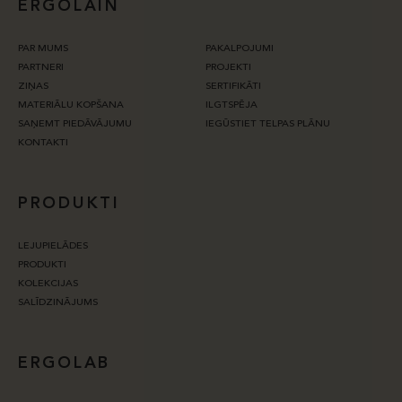
ERGOLAIN
PAR MUMS
PAKALPOJUMI
PARTNERI
PROJEKTI
ZIŅAS
SERTIFIKĀTI
MATERIĀLU KOPŠANA
ILGTSPĒJA
SAŅEMT PIEDĀVĀJUMU
IEGŪSTIET TELPAS PLĀNU
KONTAKTI
PRODUKTI
LEJUPIELĀDES
PRODUKTI
KOLEKCIJAS
SALĪDZINĀJUMS
ERGOLAB