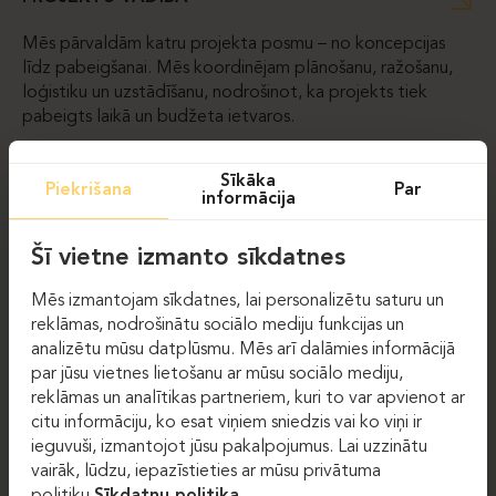
Mēs pārvaldām katru projekta posmu – no koncepcijas
līdz pabeigšanai. Mēs koordinējam plānošanu, ražošanu,
loģistiku un uzstādīšanu, nodrošinot, ka projekts tiek
pabeigts laikā un budžeta ietvaros.
Sīkāka
Piekrišana
Par
informācija
Šī vietne izmanto sīkdatnes
Mēs izmantojam sīkdatnes, lai personalizētu saturu un
reklāmas, nodrošinātu sociālo mediju funkcijas un
analizētu mūsu datplūsmu. Mēs arī dalāmies informācijā
par jūsu vietnes lietošanu ar mūsu sociālo mediju,
reklāmas un analītikas partneriem, kuri to var apvienot ar
citu informāciju, ko esat viņiem sniedzis vai ko viņi ir
ieguvuši, izmantojot jūsu pakalpojumus. Lai uzzinātu
vairāk, lūdzu, iepazīstieties ar mūsu privātuma
politiku
Sīkdatņu politika.