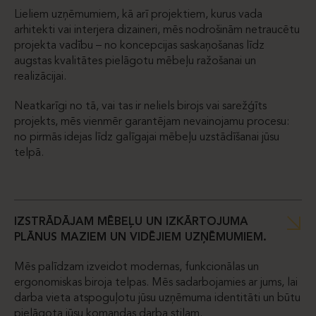
Lieliem uzņēmumiem, kā arī projektiem, kurus vada
arhitekti vai interjera dizaineri, mēs nodrošinām netraucētu
projekta vadību – no koncepcijas saskaņošanas līdz
augstas kvalitātes pielāgotu mēbeļu ražošanai un
realizācijai.
Neatkarīgi no tā, vai tas ir neliels birojs vai sarežģīts
projekts, mēs vienmēr garantējam nevainojamu procesu:
no pirmās idejas līdz galīgajai mēbeļu uzstādīšanai jūsu
telpā.
IZSTRĀDĀJAM MĒBEĻU UN IZKĀRTOJUMA
PLĀNUS MAZIEM UN VIDĒJIEM UZŅĒMUMIEM.
Mēs palīdzam izveidot modernas, funkcionālas un
ergonomiskas biroja telpas. Mēs sadarbojamies ar jums, lai
darba vieta atspoguļotu jūsu uzņēmuma identitāti un būtu
pielāgota jūsu komandas darba stilam.