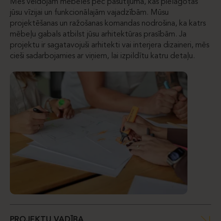
Mēs veidojam mēbeles pēc pasūtījuma, kas pielāgotas
jūsu vīzijai un funkcionālajām vajadzībām. Mūsu
projektēšanas un ražošanas komandas nodrošina, ka katrs
mēbeļu gabals atbilst jūsu arhitektūras prasībām. Ja
projektu ir sagatavojuši arhitekti vai interjera dizaineri, mēs
cieši sadarbojamies ar viņiem, lai izpildītu katru detaļu.
PROJEKTU VADĪBA