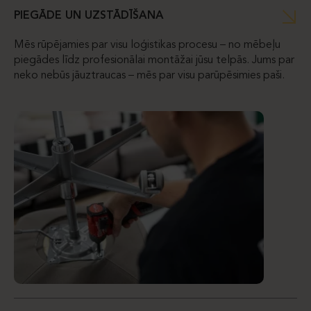
PIEGĀDE UN UZSTĀDĪŠANA
Mēs rūpējamies par visu loģistikas procesu – no mēbeļu
piegādes līdz profesionālai montāžai jūsu telpās. Jums par
neko nebūs jāuztraucas – mēs par visu parūpēsimies paši.