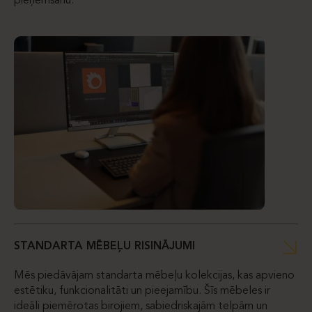
pieņemšanu.
STANDARTA MĒBEĻU RISINĀJUMI
Mēs piedāvājam standarta mēbeļu kolekcijas, kas apvieno
estētiku, funkcionalitāti un pieejamību. Šīs mēbeles ir
ideāli piemērotas birojiem, sabiedriskajām telpām un