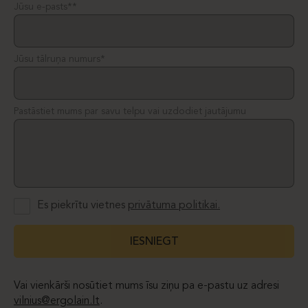
Jūsu e-pasts**
Jūsu tālruņa numurs*
Pastāstiet mums par savu telpu vai uzdodiet jautājumu
Es piekrītu vietnes
privātuma politikai.
IESNIEGT
Vai vienkārši nosūtiet mums īsu ziņu pa e-pastu uz adresi
vilnius@ergolain.lt
.