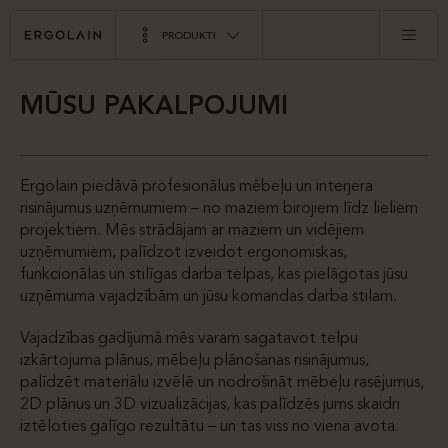
PRODUKTI
MŪSU PAKALPOJUMI
Ergolain piedāvā profesionālus mēbeļu un interjera
risinājumus uzņēmumiem – no maziem birojiem līdz lieliem
projektiem. Mēs strādājam ar maziem un vidējiem
uzņēmumiem, palīdzot izveidot ergonomiskas,
funkcionālas un stilīgas darba telpas, kas pielāgotas jūsu
uzņēmuma vajadzībām un jūsu komandas darba stilam.
Vajadzības gadījumā mēs varam sagatavot telpu
izkārtojuma plānus, mēbeļu plānošanas risinājumus,
palīdzēt materiālu izvēlē un nodrošināt mēbeļu rasējumus,
2D plānus un 3D vizualizācijas, kas palīdzēs jums skaidri
iztēloties galīgo rezultātu – un tas viss no viena avota.