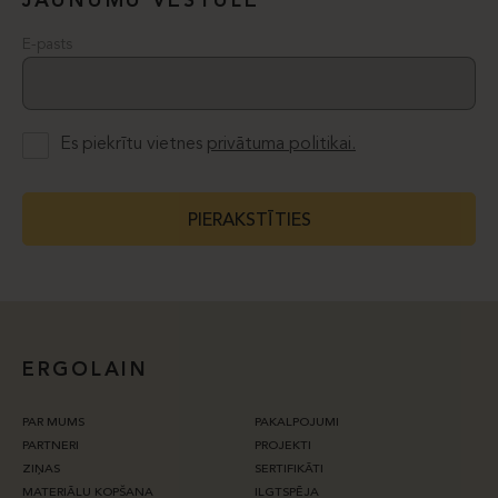
JAUNUMU VĒSTULE
E-pasts
Es piekrītu vietnes
privātuma politikai.
PIERAKSTĪTIES
ERGOLAIN
PAR MUMS
PAKALPOJUMI
PARTNERI
PROJEKTI
ZIŅAS
SERTIFIKĀTI
MATERIĀLU KOPŠANA
ILGTSPĒJA