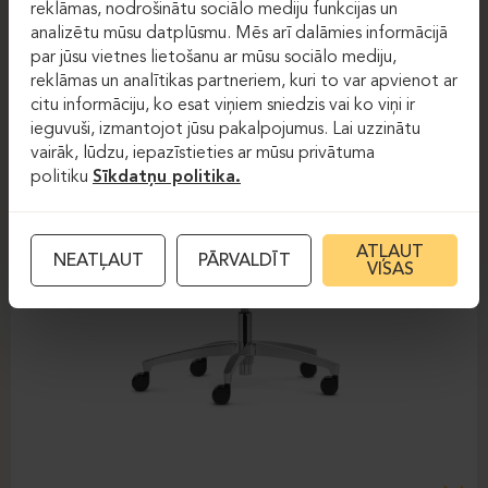
reklāmas, nodrošinātu sociālo mediju funkcijas un
analizētu mūsu datplūsmu. Mēs arī dalāmies informācijā
par jūsu vietnes lietošanu ar mūsu sociālo mediju,
reklāmas un analītikas partneriem, kuri to var apvienot ar
citu informāciju, ko esat viņiem sniedzis vai ko viņi ir
ieguvuši, izmantojot jūsu pakalpojumus. Lai uzzinātu
vairāk, lūdzu, iepazīstieties ar mūsu privātuma
politiku
Sīkdatņu politika.
ATĻAUT
NEATĻAUT
PĀRVALDĪT
VISAS