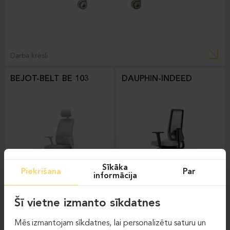
Darba krēsli
BEJOT-BELT BE 103
DAUPHIN-INDEED
Sīkāka
Piekrišana
Par
informācija
Darba krēsli
Darba krēsli
Šī vietne izmanto sīkdatnes
DAUPHIN-SHAPE MESH
Mēs izmantojam sīkdatnes, lai personalizētu saturu un