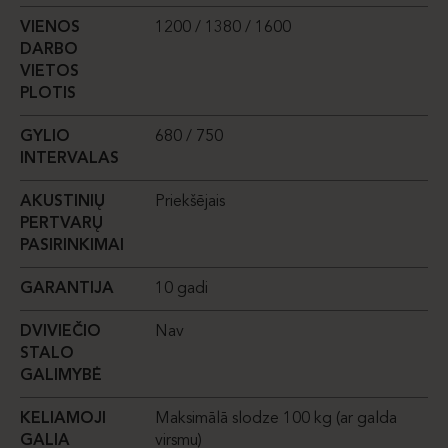
VIENOS
1200 / 1380 / 1600
V
DARBO
D
VIETOS
V
PLOTIS
P
GYLIO
680 / 750
G
INTERVALAS
I
AKUSTINIŲ
Priekšējais
A
PERTVARŲ
P
PASIRINKIMAI
P
GARANTIJA
10 gadi
G
DVIVIEČIO
Nav
D
STALO
S
GALIMYBĖ
G
KELIAMOJI
Maksimālā slodze 100 kg (ar galda
K
GALIA
virsmu)
G