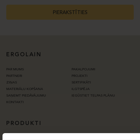
PIERAKSTĪTIES
ERGOLAIN
PAR MUMS
PAKALPOJUMI
PARTNERI
PROJEKTI
ZIŅAS
SERTIFIKĀTI
MATERIĀLU KOPŠANA
ILGTSPĒJA
SAŅEMT PIEDĀVĀJUMU
IEGŪSTIET TELPAS PLĀNU
KONTAKTI
PRODUKTI
LEJUPIELĀDES