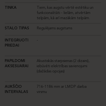
TINKA
Tiem, kas augstu vērtē estētiku un
T
funkcionalitāti - lielām, atvērtām
telpām, kā arī mazākām telpām.
STALO TIPAS
Regulējams augstums
S
INTEGRUOTI
-
I
PRIEDAI
P
PAPILDOMI
Akustiskās starpsienas (2 dizaini),
P
AKSESUARAI
iebūvēti elektrības savienojumi
A
(dažādas opcijas)
AUKŠČIO
716-1186 mm ar LMDP darba
A
INTERVALAS
virsmu
I