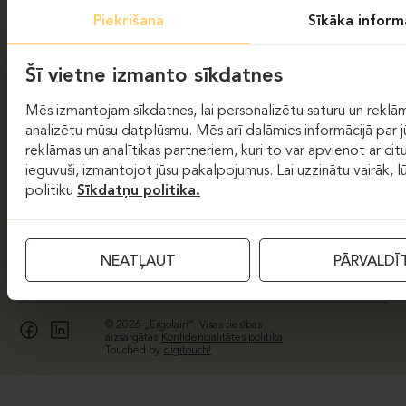
PRODUKTI
Piekrišana
Sīkāka inform
KOLEKCIJAS
SALĪDZINĀJUMS
Šī vietne izmanto sīkdatnes
Mēs izmantojam sīkdatnes, lai personalizētu saturu un reklām
ERGOLAB
analizētu mūsu datplūsmu. Mēs arī dalāmies informācijā par j
reklāmas un analītikas partneriem, kuri to var apvienot ar citu 
ERGOLAB
ieguvuši, izmantojot jūsu pakalpojumus. Lai uzzinātu vairāk, 
AKUSTIKA
politiku
Sīkdatņu politika.
APGAISMOJUMS
ERGOLAIN BLOGS
KALKULATORS
MEKLĒŠANA
NEATĻAUT
PĀRVALDĪ
© 2026 „Ergolain“. Visas tiesības
aizsargātas
Konfidencialitātes politika
.
Touched by
digitouch!