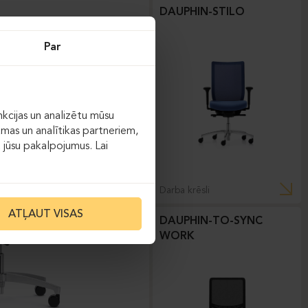
DAUPHIN-STILO
Par
kcijas un analizētu mūsu
āmas un analītikas partneriem,
ot jūsu pakalpojumus. Lai
Darba krēsli
ATĻAUT VISAS
DAUPHIN-TO-SYNC
WORK