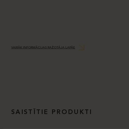
VAIRĀK INFORMĀCIJAS RAŽOTĀJA LAPĀE
SAISTĪTIE PRODUKTI