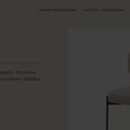
SAŅEMT PIEDĀVĀJUMU
IEGŪSTIET TELPAS PLĀNU
pamatni. Atzveltne
auj kombinēt dažādus