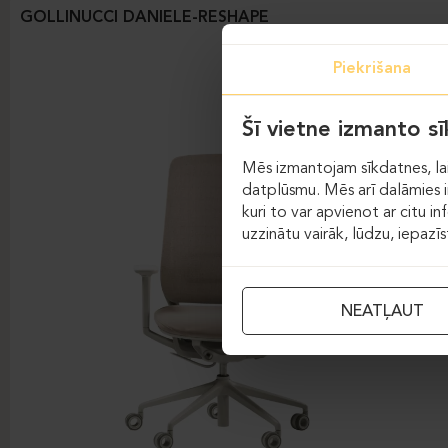
GOLLINUCCI DANIELE-RESHAPE
Piekrišana
Šī vietne izmanto s
Mēs izmantojam sīkdatnes, lai
datplūsmu. Mēs arī dalāmies in
kuri to var apvienot ar citu in
uzzinātu vairāk, lūdzu, iepazī
NEATĻAUT