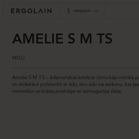
PRODUKTI
AMELIE S M TS
MIDJ
Amelie S M TS – ēdamistabas krēsls ar četru kāju metāla 
un sēdeklis ir polsterēti ar ādu, eko ādu vai audumu, kas ļ
materiālus un krāsas priekšējai un aizmugurējai daļai.