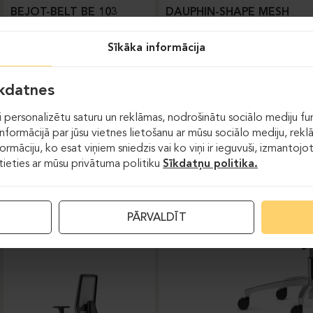
BEJOT-BELT BE 103
DAUPHIN-SHAPE MESH
Sīkāka informācija
īkdatnes
 personalizētu saturu un reklāmas, nodrošinātu sociālo mediju fun
formācijā par jūsu vietnes lietošanu ar mūsu sociālo mediju, rekl
formāciju, ko esat viņiem sniedzis vai ko viņi ir ieguvuši, izmantoj
stieties ar mūsu privātuma politiku
Sīkdatņu politika.
Darba krēsli
PĀRVALDĪT
DAUPHIN-INDEED