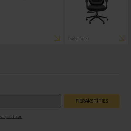
Darba krēsli
PIERAKSTĪTIES
a politikai.