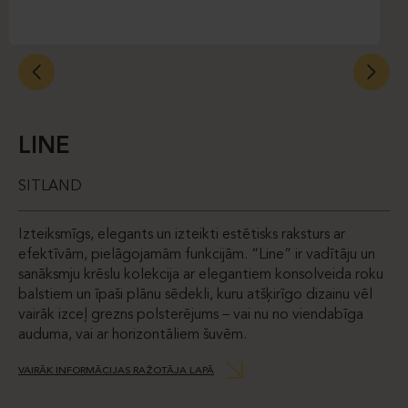
LINE
SITLAND
Izteiksmīgs, elegants un izteikti estētisks raksturs ar
efektīvām, pielāgojamām funkcijām. “Line” ir vadītāju un
sanāksmju krēslu kolekcija ar elegantiem konsolveida roku
balstiem un īpaši plānu sēdekli, kuru atšķirīgo dizainu vēl
vairāk izceļ grezns polsterējums – vai nu no viendabīga
auduma, vai ar horizontāliem šuvēm.
VAIRĀK INFORMĀCIJAS RAŽOTĀJA LAPĀ