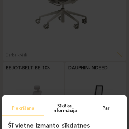
Darba krēsli
BEJOT-BELT BE 103
DAUPHIN-INDEED
Sīkāka
Piekrišana
Par
informācija
Šī vietne izmanto sīkdatnes