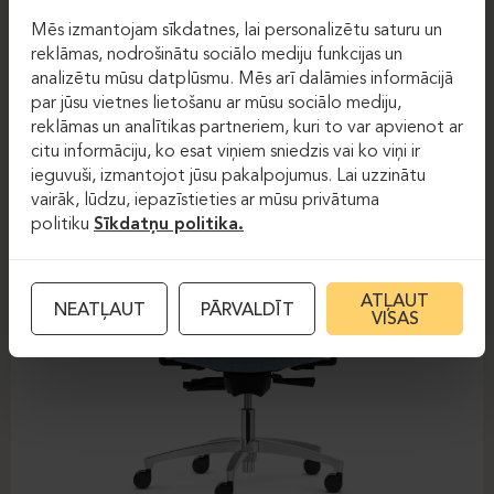
Darba krēsli
Darba krēsli
Mēs izmantojam sīkdatnes, lai personalizētu saturu un
reklāmas, nodrošinātu sociālo mediju funkcijas un
DAUPHIN-SHAPE MESH
analizētu mūsu datplūsmu. Mēs arī dalāmies informācijā
par jūsu vietnes lietošanu ar mūsu sociālo mediju,
reklāmas un analītikas partneriem, kuri to var apvienot ar
citu informāciju, ko esat viņiem sniedzis vai ko viņi ir
ieguvuši, izmantojot jūsu pakalpojumus. Lai uzzinātu
vairāk, lūdzu, iepazīstieties ar mūsu privātuma
politiku
Sīkdatņu politika.
ATĻAUT
NEATĻAUT
PĀRVALDĪT
VISAS