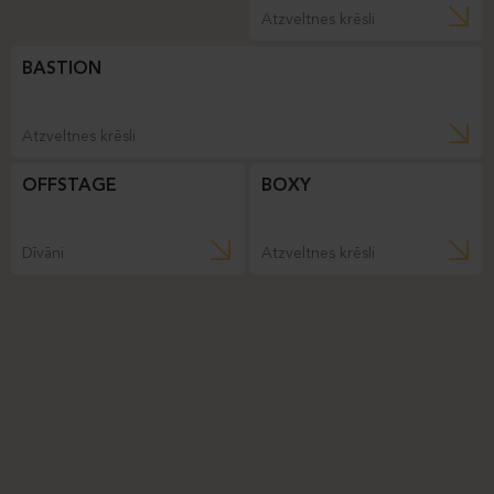
Atzveltnes krēsli
BASTION
Atzveltnes krēsli
OFFSTAGE
BOXY
Dīvāni
Atzveltnes krēsli