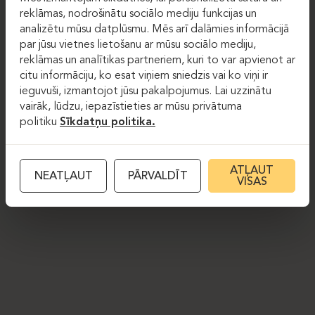
reklāmas, nodrošinātu sociālo mediju funkcijas un
analizētu mūsu datplūsmu. Mēs arī dalāmies informācijā
par jūsu vietnes lietošanu ar mūsu sociālo mediju,
reklāmas un analītikas partneriem, kuri to var apvienot ar
citu informāciju, ko esat viņiem sniedzis vai ko viņi ir
ieguvuši, izmantojot jūsu pakalpojumus. Lai uzzinātu
vairāk, lūdzu, iepazīstieties ar mūsu privātuma
politiku
Sīkdatņu politika.
ATĻAUT
NEATĻAUT
PĀRVALDĪT
VISAS