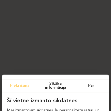
Sīkāka
Piekrišana
Par
informācija
Šī vietne izmanto sīkdatnes
Mēs izmantojam sīkdatnes, lai personalizētu saturu un