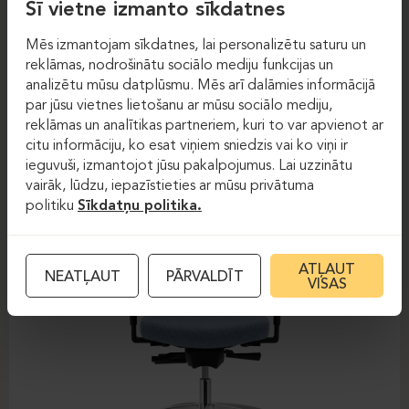
Šī vietne izmanto sīkdatnes
Mēs izmantojam sīkdatnes, lai personalizētu saturu un
Darba krēsli
Darba krēsli
reklāmas, nodrošinātu sociālo mediju funkcijas un
analizētu mūsu datplūsmu. Mēs arī dalāmies informācijā
DAUPHIN-SHAPE MESH
par jūsu vietnes lietošanu ar mūsu sociālo mediju,
reklāmas un analītikas partneriem, kuri to var apvienot ar
citu informāciju, ko esat viņiem sniedzis vai ko viņi ir
ieguvuši, izmantojot jūsu pakalpojumus. Lai uzzinātu
vairāk, lūdzu, iepazīstieties ar mūsu privātuma
politiku
Sīkdatņu politika.
ATĻAUT
NEATĻAUT
PĀRVALDĪT
VISAS