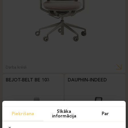
Darba krēsli
BEJOT-BELT BE 103
DAUPHIN-INDEED
Sīkāka
Piekrišana
Par
informācija