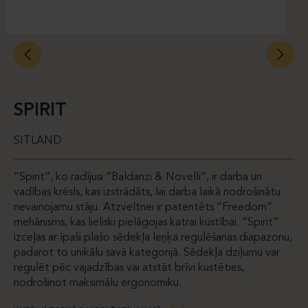
SPIRIT
SITLAND
“Spirit”, ko radījusi “Baldanzi & Novelli”, ir darba un
vadības krēsls, kas izstrādāts, lai darba laikā nodrošinātu
nevainojamu stāju. Atzveltnei ir patentēts “Freedom”
mehānisms, kas lieliski pielāgojas katrai kustībai. “Spirit”
izceļas ar īpaši plašo sēdekļa leņķa regulēšanas diapazonu,
padarot to unikālu savā kategorijā. Sēdekļa dziļumu var
regulēt pēc vajadzības vai atstāt brīvi kustēties,
nodrošinot maksimālu ergonomiku.