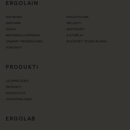
ERGOLAIN
PAR MUMS
PAKALPOJUMI
PARTNERI
PROJEKTI
ZIŅAS
SERTIFIKĀTI
MATERIĀLU KOPŠANA
ILGTSPĒJA
SAŅEMT PIEDĀVĀJUMU
IEGŪSTIET TELPAS PLĀNU
KONTAKTI
PRODUKTI
LEJUPIELĀDES
PRODUKTI
KOLEKCIJAS
SALĪDZINĀJUMS
ERGOLAB