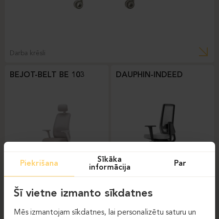
Darba krēsli
BEJOT-BELT BE 103
DAUPHIN-INDEED
Sīkāka
Piekrišana
Par
informācija
Darba krēsli
Darba krēsli
Šī vietne izmanto sīkdatnes
DAUPHIN-SHAPE MESH
Mēs izmantojam sīkdatnes, lai personalizētu saturu un