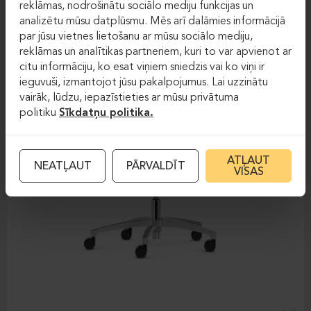
reklāmas, nodrošinātu sociālo mediju funkcijas un
analizētu mūsu datplūsmu. Mēs arī dalāmies informācijā
par jūsu vietnes lietošanu ar mūsu sociālo mediju,
reklāmas un analītikas partneriem, kuri to var apvienot ar
citu informāciju, ko esat viņiem sniedzis vai ko viņi ir
ieguvuši, izmantojot jūsu pakalpojumus. Lai uzzinātu
vairāk, lūdzu, iepazīstieties ar mūsu privātuma
politiku
Sīkdatņu politika.
ATĻAUT
NEATĻAUT
PĀRVALDĪT
VISAS