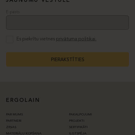
JAUNUMU VĒSTULE
E-pasts
Es piekrītu vietnes
privātuma politikai.
PIERAKSTĪTIES
ERGOLAIN
PAR MUMS
PAKALPOJUMI
PARTNERI
PROJEKTI
ZIŅAS
SERTIFIKĀTI
MATERIĀLU KOPŠANA
ILGTSPĒJA