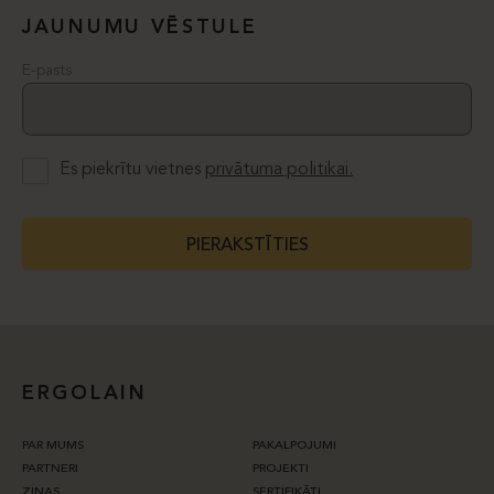
JAUNUMU VĒSTULE
E-pasts
Es piekrītu vietnes
privātuma politikai.
PIERAKSTĪTIES
ERGOLAIN
PAR MUMS
PAKALPOJUMI
PARTNERI
PROJEKTI
ZIŅAS
SERTIFIKĀTI