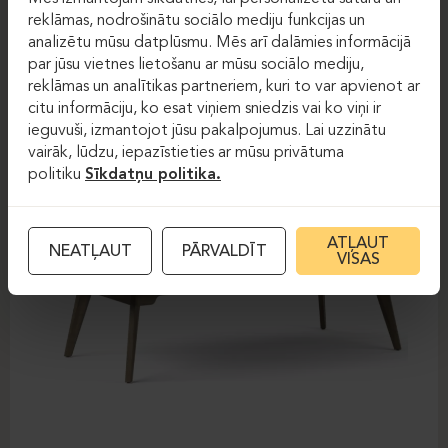
FOREST
reklāmas, nodrošinātu sociālo mediju funkcijas un
analizētu mūsu datplūsmu. Mēs arī dalāmies informācijā
par jūsu vietnes lietošanu ar mūsu sociālo mediju,
reklāmas un analītikas partneriem, kuri to var apvienot ar
citu informāciju, ko esat viņiem sniedzis vai ko viņi ir
ieguvuši, izmantojot jūsu pakalpojumus. Lai uzzinātu
vairāk, lūdzu, iepazīstieties ar mūsu privātuma
politiku
Sīkdatņu politika.
ATĻAUT
NEATĻAUT
PĀRVALDĪT
VISAS