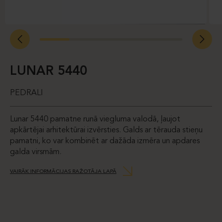
LUNAR 5440
PEDRALI
Lunar 5440 pamatne runā viegluma valodā, ļaujot
apkārtējai arhitektūrai izvērsties. Galds ar tērauda stieņu
pamatni, ko var kombinēt ar dažāda izmēra un apdares
galda virsmām.
VAIRĀK INFORMĀCIJAS RAŽOTĀJA LAPĀ