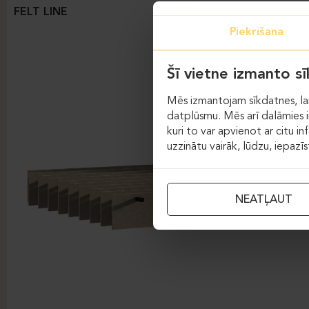
FELT LINE
Piekrišana
Šī vietne izmanto s
Mēs izmantojam sīkdatnes, lai
datplūsmu. Mēs arī dalāmies in
kuri to var apvienot ar citu in
uzzinātu vairāk, lūdzu, iepazī
NEATĻAUT