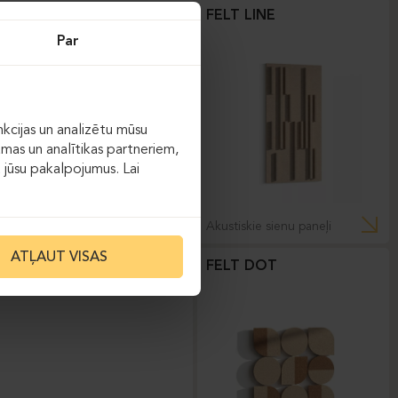
FELT LINE
Par
kcijas un analizētu mūsu
āmas un analītikas partneriem,
ot jūsu pakalpojumus. Lai
Akustiskie sienu paneļi
ATĻAUT VISAS
FELT DOT