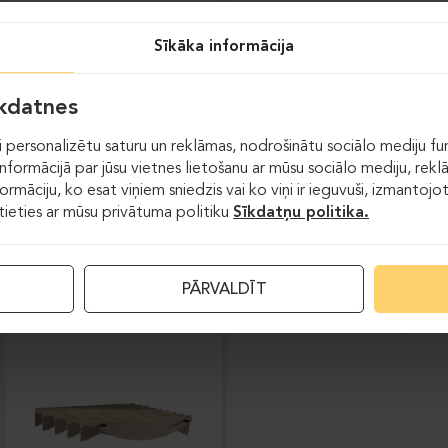
FELT DOT
FELT WAVE
Sīkāka informācija
īkdatnes
 personalizētu saturu un reklāmas, nodrošinātu sociālo mediju fun
formācijā par jūsu vietnes lietošanu ar mūsu sociālo mediju, rekl
formāciju, ko esat viņiem sniedzis vai ko viņi ir ieguvuši, izmantoj
stieties ar mūsu privātuma politiku
Sīkdatņu politika.
Akustiskie griesti
PĀRVALDĪT
FELT DOT