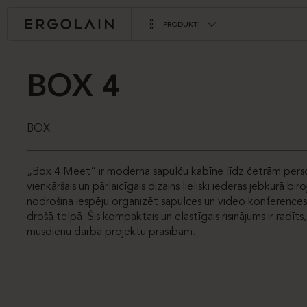
PRODUKTI
BOX 4
BOX
„Box 4 Meet“ ir moderna sapulču kabīne līdz četrām pers
vienkāršais un pārlaicīgais dizains lieliski iederas jebkurā bir
nodrošina iespēju organizēt sapulces un video konferences
drošā telpā. Šis kompaktais un elastīgais risinājums ir radīts, 
mūsdienu darba projektu prasībām.