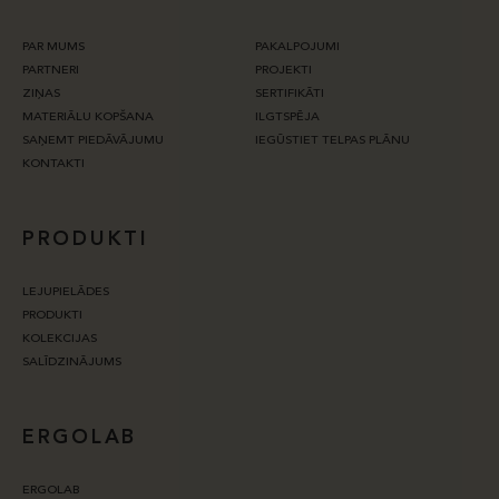
PAR MUMS
PAKALPOJUMI
PARTNERI
PROJEKTI
ZIŅAS
SERTIFIKĀTI
MATERIĀLU KOPŠANA
ILGTSPĒJA
SAŅEMT PIEDĀVĀJUMU
IEGŪSTIET TELPAS PLĀNU
KONTAKTI
PRODUKTI
LEJUPIELĀDES
PRODUKTI
KOLEKCIJAS
SALĪDZINĀJUMS
ERGOLAB
ERGOLAB