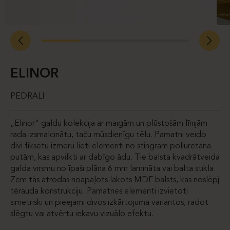
ELINOR
PEDRALI
„Elinor“ galdu kolekcija ar maigām un plūstošām līnijām
rada izsmalcinātu, taču mūsdienīgu tēlu. Pamatni veido
divi fiksētu izmēru lieti elementi no stingrām poliuretāna
putām, kas apvilkti ar dabīgo ādu. Tie balsta kvadrātveida
galda virsmu no īpaši plāna 6 mm lamināta vai balta stikla.
Zem tās atrodas noapaļots lakots MDF balsts, kas noslēpj
tērauda konstrukciju. Pamatnes elementi izvietoti
simetriski un pieejami divos izkārtojuma variantos, radot
slēgtu vai atvērtu iekavu vizuālo efektu.