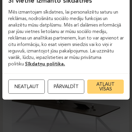
Šī vietne izmanto sīkdatnes
Mēs izmantojam sīkdatnes, lai personalizētu saturu un
reklāmas, nodrošinātu sociālo mediju funkcijas un
Sanāksmju galdi
Sanāksmju galdi
analizētu mūsu datplūsmu. Mēs arī dalāmies informācijā
par jūsu vietnes lietošanu ar mūsu sociālo mediju,
MARO AXY
reklāmas un analītikas partneriem, kuri to var apvienot ar
citu informāciju, ko esat viņiem sniedzis vai ko viņi ir
ieguvuši, izmantojot jūsu pakalpojumus. Lai uzzinātu
vairāk, lūdzu, iepazīstieties ar mūsu privātuma
politiku
Sīkdatņu politika.
ATĻAUT
NEATĻAUT
PĀRVALDĪT
VISAS