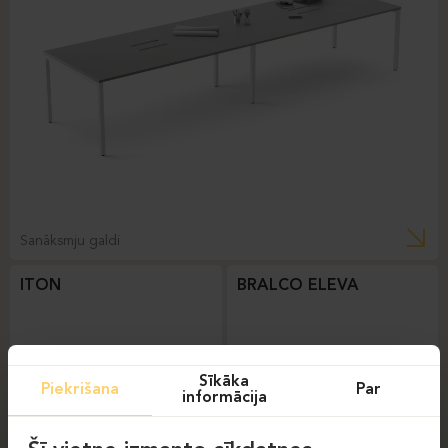
Sanāksmju galdi
ITON
BRALCO ELEVA
Sīkāka
Piekrišana
Par
informācija