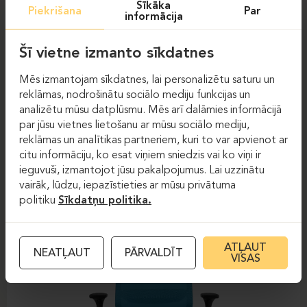
Sīkāka
Piekrišana
Par
informācija
Šī vietne izmanto sīkdatnes
Mēs izmantojam sīkdatnes, lai personalizētu saturu un
reklāmas, nodrošinātu sociālo mediju funkcijas un
analizētu mūsu datplūsmu. Mēs arī dalāmies informācijā
par jūsu vietnes lietošanu ar mūsu sociālo mediju,
Darba krēsli
Darba krēsli
reklāmas un analītikas partneriem, kuri to var apvienot ar
citu informāciju, ko esat viņiem sniedzis vai ko viņi ir
DAUPHIN-SHAPE MESH
ieguvuši, izmantojot jūsu pakalpojumus. Lai uzzinātu
vairāk, lūdzu, iepazīstieties ar mūsu privātuma
politiku
Sīkdatņu politika.
ATĻAUT
NEATĻAUT
PĀRVALDĪT
VISAS