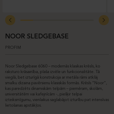
NOOR SLEDGEBASE
PROFIM
Noor Sledgebase 6060 – modernās klasikas krēsls, ko
raksturo krāsainība, plaša izvēle un funkcionalitāte. Tā
vieglā, bet izturīgā konstrukcija ar metāla rāmi atklāj
smalku dizaina pavērsienu klasiskās formās. Krēsls “Noor”,
kas paredzēts dinamiskām telpām – piemēram, skolām,
universitātēm vai kafejnīcām -, piešķir telpai
izteiksmīgumu, vienlaikus saglabājot izturību pat intensīvas
lietošanas apstākļos.