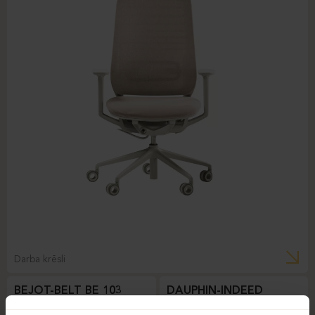
Darba krēsli
BEJOT-BELT BE 103
DAUPHIN-INDEED