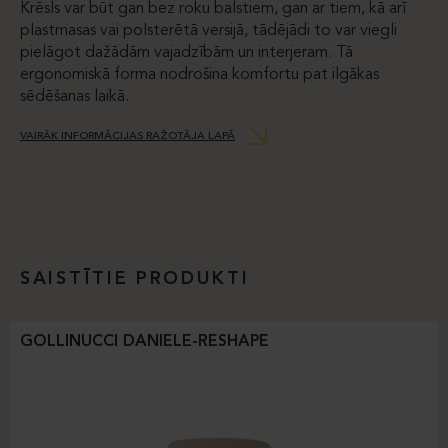
Krēsls var būt gan bez roku balstiem, gan ar tiem, kā arī
plastmasas vai polsterētā versijā, tādējādi to var viegli
pielāgot dažādām vajadzībām un interjeram. Tā
ergonomiskā forma nodrošina komfortu pat ilgākas
sēdēšanas laikā.
VAIRĀK INFORMĀCIJAS RAŽOTĀJA LAPĀ
SAISTĪTIE PRODUKTI
GOLLINUCCI DANIELE-RESHAPE