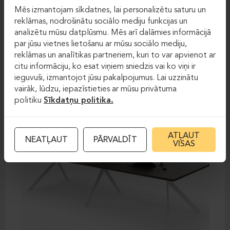
Mēs izmantojam sīkdatnes, lai personalizētu saturu un
Sanāksmju galdi
Sanāksmju galdi
reklāmas, nodrošinātu sociālo mediju funkcijas un
analizētu mūsu datplūsmu. Mēs arī dalāmies informācijā
MARO AXY
par jūsu vietnes lietošanu ar mūsu sociālo mediju,
reklāmas un analītikas partneriem, kuri to var apvienot ar
citu informāciju, ko esat viņiem sniedzis vai ko viņi ir
ieguvuši, izmantojot jūsu pakalpojumus. Lai uzzinātu
vairāk, lūdzu, iepazīstieties ar mūsu privātuma
politiku
Sīkdatņu politika.
ATĻAUT
NEATĻAUT
PĀRVALDĪT
VISAS