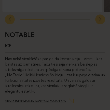
NOTABLE
ICF
Nav nekā vienkāršāka par galda konstrukciju – virsmu, kas
balstās uz pamatnes. Taču tieši šajā vienkāršībā slēpjas
izteiksmīga rakstura un spēcīga dizaina potenciāls.
„NoTable“ lieliski iemieso šo ideju – tas ir rūpīga dizaina un
funkcionalitātes izpētes rezultāts. Universāls galds ar
izteiksmīgu raksturu, kas vienlaikus saglabā vieglu un
elegantu estētiku.
SĪKĀKA INFORMĀCIJA RAŽOTĀJA MĀJASLAPĀ