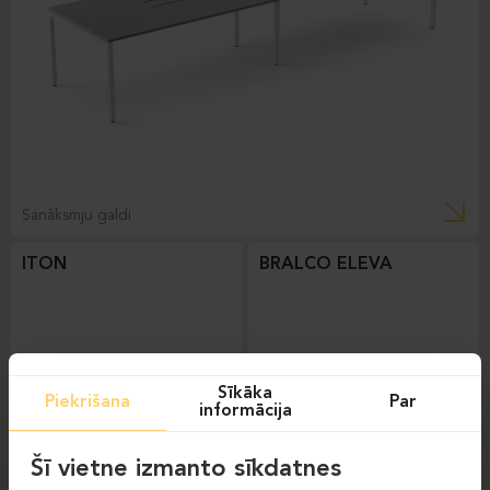
Sanāksmju galdi
ITON
BRALCO ELEVA
Sīkāka
Piekrišana
Par
informācija
Šī vietne izmanto sīkdatnes