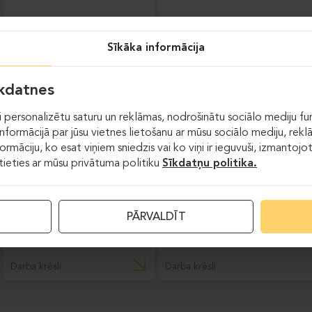
Darba krēsli
Sīkāka informācija
DAUPHIN-INDEED
īkdatnes
 personalizētu saturu un reklāmas, nodrošinātu sociālo mediju fun
formācijā par jūsu vietnes lietošanu ar mūsu sociālo mediju, rekl
formāciju, ko esat viņiem sniedzis vai ko viņi ir ieguvuši, izmantoj
stieties ar mūsu privātuma politiku
Sīkdatņu politika.
PĀRVALDĪT
Darba krēsli
Darba krēsli