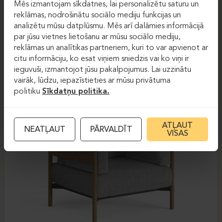
Atzveltnes krēsli
Atzveltnes krēsli
Mēs izmantojam sīkdatnes, lai personalizētu saturu un
reklāmas, nodrošinātu sociālo mediju funkcijas un
BASTION
analizētu mūsu datplūsmu. Mēs arī dalāmies informācijā
par jūsu vietnes lietošanu ar mūsu sociālo mediju,
reklāmas un analītikas partneriem, kuri to var apvienot ar
citu informāciju, ko esat viņiem sniedzis vai ko viņi ir
ieguvuši, izmantojot jūsu pakalpojumus. Lai uzzinātu
vairāk, lūdzu, iepazīstieties ar mūsu privātuma
politiku
Sīkdatņu politika.
ATĻAUT
NEATĻAUT
PĀRVALDĪT
VISAS