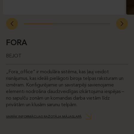
FORA
BEJOT
„Fora_office“ ir modulāra sistēma, kas ļauj veidot
risinājumus, kas ideāli pielāgoti biroja telpas raksturam un
izmēram. Konfigurējamie un savstarpēji savienojamie
elementi nodrošina daudzveidīgas izkārtojuma iespējas –
no sapulču zonām un komandas darba vietām līdz
privātām un klusām sarunu telpām.
VAIRĀK INFORMĀCIJAS RAŽOTĀJA MĀJASLAPĀ