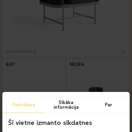
Atzveltnes krēsli
BAY
MORA
Sīkāka
Piekrišana
Par
informācija
Šī vietne izmanto sīkdatnes