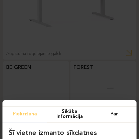
Augstumā regulējamie galdi
BE GREEN
FOREST
Sīkāka
Piekrišana
Par
informācija
Šī vietne izmanto sīkdatnes
Augstumā regulējamie