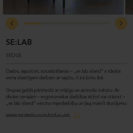
SE:LAB
SEDUS
Darbs, sapulces, socializēšanās – „se:lab island“ ir ideāla
vieta elastīgam darbam ar sajūtu, it kā būtu ārā.
Grupas galds pārsteidz ar mājīgu un aicinošu izskatu. Ar
divām versijām – ergonomiskai darbībai sēžot vai stāvot –
„se:lab island“ veicina mijiedarbību un ļauj mainīt skatījumu.
VAIRĀK INFORMĀCIJAS RAŽOTĀJA LAPĀ