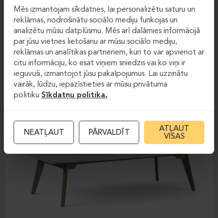
Biroja galdi
galdi
Mēs izmantojam sīkdatnes, lai personalizētu saturu un
reklāmas, nodrošinātu sociālo mediju funkcijas un
FOREST
analizētu mūsu datplūsmu. Mēs arī dalāmies informācijā
par jūsu vietnes lietošanu ar mūsu sociālo mediju,
reklāmas un analītikas partneriem, kuri to var apvienot ar
citu informāciju, ko esat viņiem sniedzis vai ko viņi ir
ieguvuši, izmantojot jūsu pakalpojumus. Lai uzzinātu
vairāk, lūdzu, iepazīstieties ar mūsu privātuma
politiku
Sīkdatņu politika.
ATĻAUT
NEATĻAUT
PĀRVALDĪT
VISAS