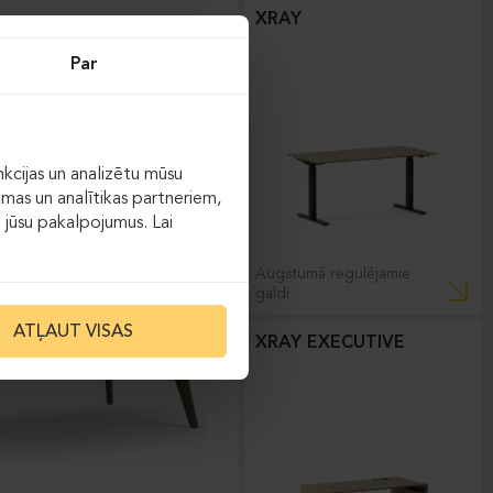
XRAY
Par
kcijas un analizētu mūsu
āmas un analītikas partneriem,
ot jūsu pakalpojumus. Lai
Augstumā regulējamie
galdi
ATĻAUT VISAS
XRAY EXECUTIVE