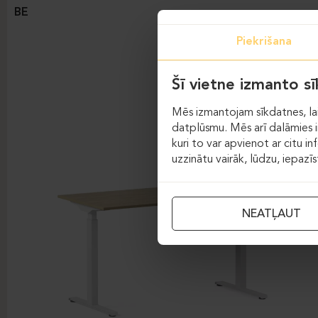
BE
Piekrišana
Šī vietne izmanto s
Mēs izmantojam sīkdatnes, lai
datplūsmu. Mēs arī dalāmies in
kuri to var apvienot ar citu in
uzzinātu vairāk, lūdzu, iepazī
NEATĻAUT