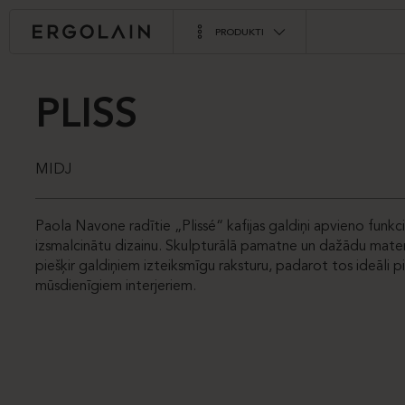
PRODUKTI
PLISS
MIDJ
Paola Navone radītie „Plissé“ kafijas galdiņi apvieno funkci
izsmalcinātu dizainu. Skulpturālā pamatne un dažādu materi
piešķir galdiņiem izteiksmīgu raksturu, padarot tos ideāli 
mūsdienīgiem interjeriem.