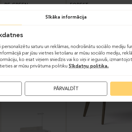
BE GREEN
FOREST
Sīkāka informācija
īkdatnes
 personalizētu saturu un reklāmas, nodrošinātu sociālo mediju fun
formācijā par jūsu vietnes lietošanu ar mūsu sociālo mediju, rekl
formāciju, ko esat viņiem sniedzis vai ko viņi ir ieguvuši, izmantoj
stieties ar mūsu privātuma politiku
Sīkdatņu politika.
Augstumā regulējamie
galdi
PĀRVALDĪT
FOREST