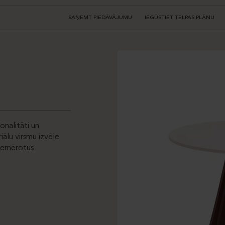
SAŅEMT PIEDĀVĀJUMU
IEGŪSTIET TELPAS PLĀNU
onalitāti un
ālu virsmu izvēle
piemērotus