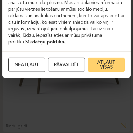
analizētu mūsu datplūsmu. Mēs arī dalāmies informācijā
par jūsu vietnes lietošanu ar mūsu sociālo mediju,
reklāmas un analītikas partneriem, kuri to var apvienot ar
citu informāciju, ko esat viņiem sniedzis vai ko viņi ir
ieguvuši, izmantojot jūsu pakalpojumus. Lai uzzinātu
vairāk, lūdzu, iepazīstieties ar mūsu privātuma
politiku
Sīkdatņu politika.
ATĻAUT
NEATĻAUT
PĀRVALDĪT
VISAS
Rindu galdi