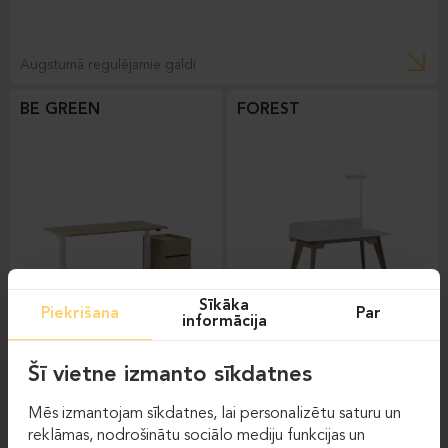
Augstumā regulējamie galdi
BE GREEN
FOREST
Sīkāka
Piekrišana
Par
informācija
Augstumā regulējamie
Biroja galdi
galdi
Šī vietne izmanto sīkdatnes
FOREST
Mēs izmantojam sīkdatnes, lai personalizētu saturu un
reklāmas, nodrošinātu sociālo mediju funkcijas un