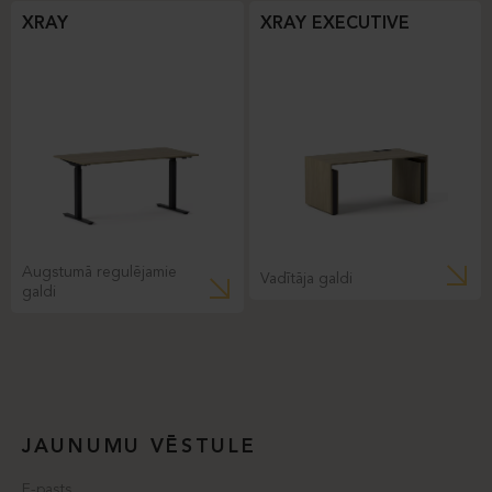
XRAY
XRAY EXECUTIVE
Augstumā regulējamie
Vadītāja galdi
galdi
JAUNUMU VĒSTULE
E-pasts