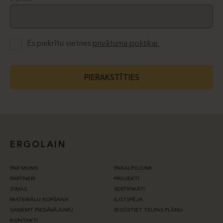
Es piekrītu vietnes
privātuma politikai.
PIERAKSTĪTIES
ERGOLAIN
PAR MUMS
PAKALPOJUMI
PARTNERI
PROJEKTI
ZIŅAS
SERTIFIKĀTI
MATERIĀLU KOPŠANA
ILGTSPĒJA
SAŅEMT PIEDĀVĀJUMU
IEGŪSTIET TELPAS PLĀNU
KONTAKTI