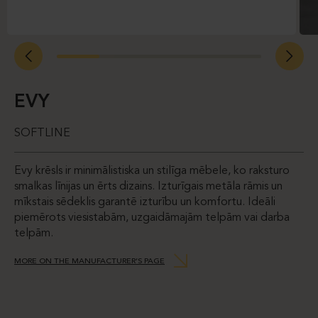
EVY
SOFTLINE
Evy krēsls ir minimālistiska un stilīga mēbele, ko raksturo
smalkas līnijas un ērts dizains. Izturīgais metāla rāmis un
mīkstais sēdeklis garantē izturību un komfortu. Ideāli
piemērots viesistabām, uzgaidāmajām telpām vai darba
telpām.
MORE ON THE MANUFACTURER’S PAGE