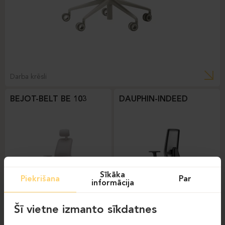
Darba krēsli
BEJOT-BELT BE 103
DAUPHIN-INDEED
Sīkāka
Piekrišana
Par
informācija
Šī vietne izmanto sīkdatnes
Darba krēsli
Darba krēsli