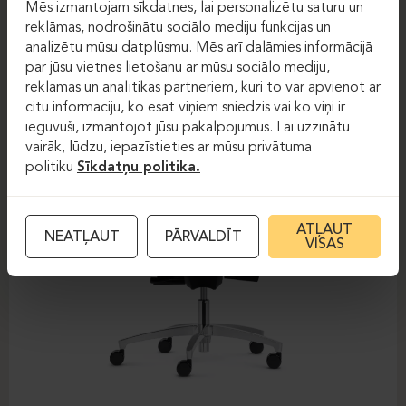
Mēs izmantojam sīkdatnes, lai personalizētu saturu un
DAUPHIN-SHAPE MESH
reklāmas, nodrošinātu sociālo mediju funkcijas un
analizētu mūsu datplūsmu. Mēs arī dalāmies informācijā
par jūsu vietnes lietošanu ar mūsu sociālo mediju,
reklāmas un analītikas partneriem, kuri to var apvienot ar
citu informāciju, ko esat viņiem sniedzis vai ko viņi ir
ieguvuši, izmantojot jūsu pakalpojumus. Lai uzzinātu
vairāk, lūdzu, iepazīstieties ar mūsu privātuma
politiku
Sīkdatņu politika.
ATĻAUT
NEATĻAUT
PĀRVALDĪT
VISAS