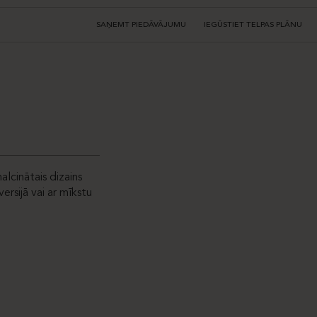
SAŅEMT PIEDĀVĀJUMU
IEGŪSTIET TELPAS PLĀNU
alcinātais dizains
ersijā vai ar mīkstu