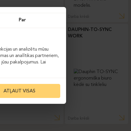
Darba krēsli
Par
DAUPHIN-TO-SYNC
WORK
kcijas un analizētu mūsu
āmas un analītikas partneriem,
ot jūsu pakalpojumus. Lai
ATĻAUT VISAS
Darba krēsli