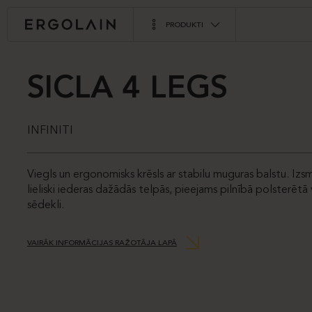
PRODUKTI
SICLA 4 LEGS
INFINITI
Viegls un ergonomisks krēsls ar stabilu muguras balstu. Izsm
lieliski iederas dažādās telpās, pieejams pilnībā polsterētā v
sēdekli.
VAIRĀK INFORMĀCIJAS RAŽOTĀJA LAPĀ