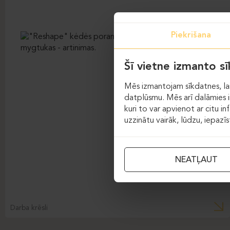
Piekrišana
Šī vietne izmanto s
Mēs izmantojam sīkdatnes, lai
datplūsmu. Mēs arī dalāmies in
kuri to var apvienot ar citu in
uzzinātu vairāk, lūdzu, iepazī
NEATĻAUT
Darba krēsli