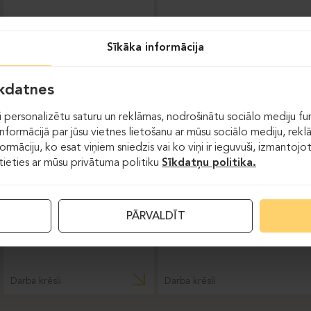
Darba krēsli
Sīkāka informācija
DAUPHIN-INDEED
īkdatnes
 personalizētu saturu un reklāmas, nodrošinātu sociālo mediju fun
formācijā par jūsu vietnes lietošanu ar mūsu sociālo mediju, rekl
formāciju, ko esat viņiem sniedzis vai ko viņi ir ieguvuši, izmantoj
stieties ar mūsu privātuma politiku
Sīkdatņu politika.
PĀRVALDĪT
Darba krēsli
Darba krēsli