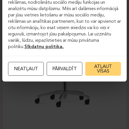
reklāmas, nodrošinātu sociālo mediju funkcijas un
analizētu mūsu datplūsmu. Mēs arī dalāmies informācijā
par jūsu vietnes lietošanu ar mūsu sociālo mediju,
reklāmas un analītikas partneriem, kuri to var apvienot ar
citu informāciju, ko esat viņiem sniedzis vai ko viņi ir
ieguvuši, izmantojot jūsu pakalpojumus. Lai uzzinātu
vairāk, lūdzu, iepazīstieties ar mūsu privātuma
politiku
Sīkdatņu politika.
ATĻAUT
NEATĻAUT
PĀRVALDĪT
VISAS