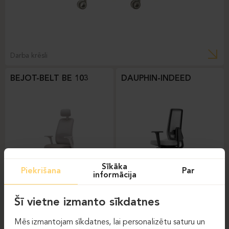
Darba krēsli
BEJOT-BELT BE 103
DAUPHIN-INDEED
Sīkāka
Piekrišana
Par
informācija
Darba krēsli
Darba krēsli
Šī vietne izmanto sīkdatnes
DAUPHIN-SHAPE MESH
Mēs izmantojam sīkdatnes, lai personalizētu saturu un