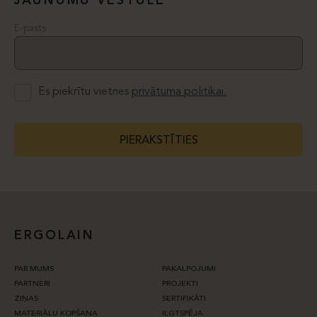
JAUNUMU VĒSTULE
E-pasts
Es piekrītu vietnes
privātuma politikai.
PIERAKSTĪTIES
ERGOLAIN
PAR MUMS
PAKALPOJUMI
PARTNERI
PROJEKTI
ZIŅAS
SERTIFIKĀTI
MATERIĀLU KOPŠANA
ILGTSPĒJA