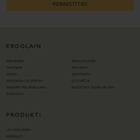
PIERAKSTĪTIES
ERGOLAIN
PAR MUMS
PAKALPOJUMI
PARTNERI
PROJEKTI
ZIŅAS
SERTIFIKĀTI
MATERIĀLU KOPŠANA
ILGTSPĒJA
SAŅEMT PIEDĀVĀJUMU
IEGŪSTIET TELPAS PLĀNU
KONTAKTI
PRODUKTI
LEJUPIELĀDES
PRODUKTI