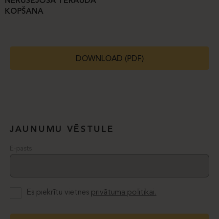
NERŪSĒJOŠĀ TĒRAUDA
KOPŠANA
DOWNLOAD (PDF)
JAUNUMU VĒSTULE
E-pasts
Es piekrītu vietnes
privātuma politikai.