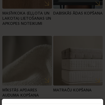
MASĪVKOKA (EĻĻOTA UN
DABISKĀS ĀDAS KOPŠANA
LAKOTA) LIETOŠANAS UN
APKOPES NOTEIKUMI
MĪKSTĀS APDARES
MATRAČU KOPŠANA
AUDUMA KOPŠANA