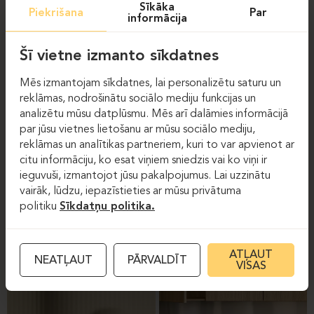
Sīkāka
Piekrišana
Par
informācija
Šī vietne izmanto sīkdatnes
Mēs izmantojam sīkdatnes, lai personalizētu saturu un
reklāmas, nodrošinātu sociālo mediju funkcijas un
analizētu mūsu datplūsmu. Mēs arī dalāmies informācijā
par jūsu vietnes lietošanu ar mūsu sociālo mediju,
reklāmas un analītikas partneriem, kuri to var apvienot ar
citu informāciju, ko esat viņiem sniedzis vai ko viņi ir
AR MELAMĪNU PĀRKLĀTU
PLASTMASAS DETAĻU
ieguvuši, izmantojot jūsu pakalpojumus. Lai uzzinātu
MĒBEĻU VIRSMU
KOPŠANA
vairāk, lūdzu, iepazīstieties ar mūsu privātuma
KOPŠANA
politiku
Sīkdatņu politika.
ATĻAUT
NEATĻAUT
PĀRVALDĪT
VISAS