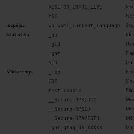
VISITOR_INFO1_LIVE
Ies
YSC
Nod
wp-wpml_current_language
Iespējas
Sag
_ga
Statistika
Ide
_gid
Uzra
_gat
Piep
NID
Izm
_fbp
Mārketings
Fac
IDE
Doub
test_cookie
Pārb
__Secure-3PSIDCC
Mēr
__Secure-3PSID
Mēr
__Secure-3PAPISID
Mēr
_gat_gtag_UA_XXXXX
Izm