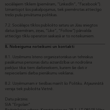
sociālajiem tīkliem (piemēram, “LinkedIn”, “Facebook”).
Izmantojot šos pakalpojumus, tiek piemērotas attiecīgo
trešo pušu privātuma politikas.
7.2. Sociālajos tīklos publicēto saturu un Jūsu sniegtos
datus (piemēram, ziņas, “Like”, “Follow”) pārvalda
attiecīgo tīklu operatori saskaņā ar to noteikumiem.
8. Nobeiguma noteikumi un kontakti
8.1. Uzņēmums īsteno organizatoriskus un tehniskus
pasākumus personas datu aizsardzībai un nodrošina
piekļuvi tikai tiem darbiniekiem, kuriem šie dati ir
nepieciešami darba pienākumu veikšanai.
8.2. Uzņēmumam ir tiesības mainīt šo Politiku. Atjauninātā
versija tiek publicēta Vietnē.
Datu pārzinis:
SIA “Ergolain”