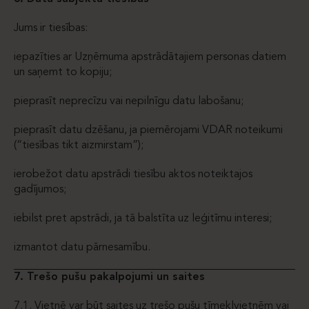
Jums ir tiesības:
iepazīties ar Uzņēmuma apstrādātajiem personas datiem
un saņemt to kopiju;
pieprasīt neprecīzu vai nepilnīgu datu labošanu;
pieprasīt datu dzēšanu, ja piemērojami VDAR noteikumi
(“tiesības tikt aizmirstam”);
ierobežot datu apstrādi tiesību aktos noteiktajos
gadījumos;
iebilst pret apstrādi, ja tā balstīta uz leģitīmu interesi;
izmantot datu pārnesamību.
7. Trešo pušu pakalpojumi un saites
7.1. Vietnē var būt saites uz trešo pušu tīmekļvietnēm vai