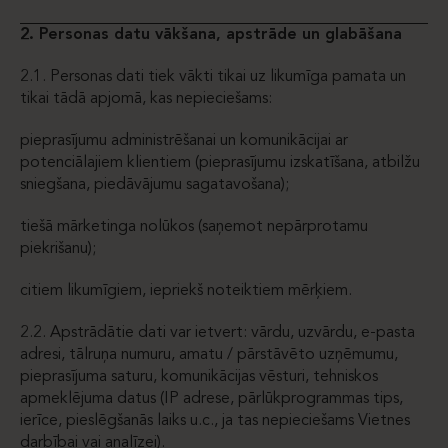
2. Personas datu vākšana, apstrāde un glabāšana
2.1. Personas dati tiek vākti tikai uz likumīga pamata un
tikai tādā apjomā, kas nepieciešams:
pieprasījumu administrēšanai un komunikācijai ar
potenciālajiem klientiem (pieprasījumu izskatīšana, atbilžu
sniegšana, piedāvājumu sagatavošana);
tiešā mārketinga nolūkos (saņemot nepārprotamu
piekrišanu);
citiem likumīgiem, iepriekš noteiktiem mērķiem.
2.2. Apstrādātie dati var ietvert: vārdu, uzvārdu, e-pasta
adresi, tālruņa numuru, amatu / pārstāvēto uzņēmumu,
pieprasījuma saturu, komunikācijas vēsturi, tehniskos
apmeklējuma datus (IP adrese, pārlūkprogrammas tips,
ierīce, pieslēgšanās laiks u.c., ja tas nepieciešams Vietnes
darbībai vai analīzei).