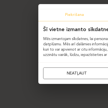
Piekrišana
Šī vietne izmanto sīkdatn
Mēs izmantojam sīkdatnes, lai personal
datplūsmu. Mēs arī dalāmies informācijā
kuri to var apvienot ar citu informāciju,
uzzinātu vairāk, lūdzu, iepazīstieties a
NEATĻAUT