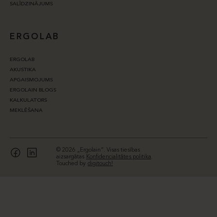
SALĪDZINĀJUMS
ERGOLAB
ERGOLAB
AKUSTIKA
APGAISMOJUMS
ERGOLAIN BLOGS
KALKULATORS
MEKLĒŠANA
© 2026 „Ergolain“. Visas tiesības
aizsargātas
Konfidencialitātes politika
.
Touched by
digitouch!