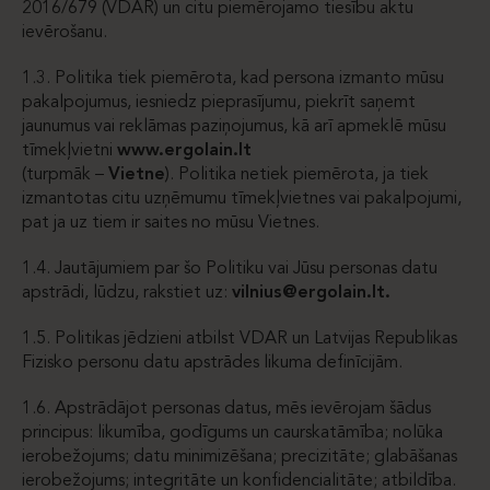
2016/679 (VDAR) un citu piemērojamo tiesību aktu
ievērošanu.
1.3. Politika tiek piemērota, kad persona izmanto mūsu
pakalpojumus, iesniedz pieprasījumu, piekrīt saņemt
jaunumus vai reklāmas paziņojumus, kā arī apmeklē mūsu
tīmekļvietni
www.ergolain.lt
(turpmāk –
Vietne
). Politika netiek piemērota, ja tiek
izmantotas citu uzņēmumu tīmekļvietnes vai pakalpojumi,
pat ja uz tiem ir saites no mūsu Vietnes.
1.4. Jautājumiem par šo Politiku vai Jūsu personas datu
apstrādi, lūdzu, rakstiet uz:
vilnius@ergolain.lt.
1.5. Politikas jēdzieni atbilst VDAR un Latvijas Republikas
Fizisko personu datu apstrādes likuma definīcijām.
1.6. Apstrādājot personas datus, mēs ievērojam šādus
principus: likumība, godīgums un caurskatāmība; nolūka
ierobežojums; datu minimizēšana; precizitāte; glabāšanas
ierobežojums; integritāte un konfidencialitāte; atbildība.