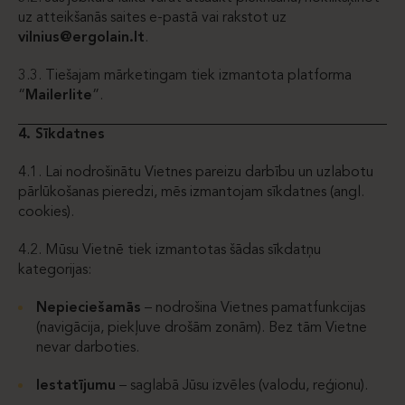
uz atteikšanās saites e-pastā vai rakstot uz
vilnius@ergolain.lt
.
3.3. Tiešajam mārketingam tiek izmantota platforma
“
Mailerlite
”.
4. Sīkdatnes
4.1. Lai nodrošinātu Vietnes pareizu darbību un uzlabotu
pārlūkošanas pieredzi, mēs izmantojam sīkdatnes (angl.
cookies).
4.2. Mūsu Vietnē tiek izmantotas šādas sīkdatņu
kategorijas:
Nepieciešamās
– nodrošina Vietnes pamatfunkcijas
(navigācija, piekļuve drošām zonām). Bez tām Vietne
nevar darboties.
Iestatījumu
– saglabā Jūsu izvēles (valodu, reģionu).