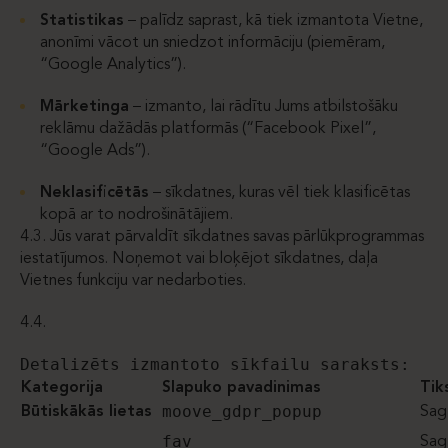
Statistikas
– palīdz saprast, kā tiek izmantota Vietne,
anonīmi vācot un sniedzot informāciju (piemēram,
“Google Analytics”).
Mārketinga
– izmanto, lai rādītu Jums atbilstošāku
reklāmu dažādās platformās (“Facebook Pixel”,
“Google Ads”).
Neklasificētās
– sīkdatnes, kuras vēl tiek klasificētas
kopā ar to nodrošinātājiem.
4.3. Jūs varat pārvaldīt sīkdatnes savas pārlūkprogrammas
iestatījumos. Noņemot vai bloķējot sīkdatnes, daļa
Vietnes funkciju var nedarboties.
4.4.
Detalizēts izmantoto sīkfailu saraksts:
Kategorija
Slapuko pavadinimas
Tik
moove_gdpr_popup
Būtiskākās lietas
Sagl
fav
Sagl