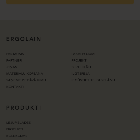
ERGOLAIN
PAR MUMS
PAKALPOJUMI
PARTNERI
PROJEKTI
ZIŅAS
SERTIFIKĀTI
MATERIĀLU KOPŠANA
ILGTSPĒJA
SAŅEMT PIEDĀVĀJUMU
IEGŪSTIET TELPAS PLĀNU
KONTAKTI
PRODUKTI
LEJUPIELĀDES
PRODUKTI
KOLEKCIJAS