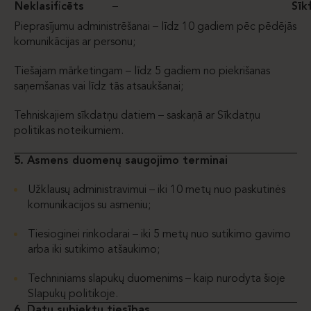
Neklasificēts
–
Sīk
Pieprasījumu administrēšanai – līdz 10 gadiem pēc pēdējās
komunikācijas ar personu;
Tiešajam mārketingam – līdz 5 gadiem no piekrišanas
saņemšanas vai līdz tās atsaukšanai;
Tehniskajiem sīkdatņu datiem – saskaņā ar Sīkdatņu
politikas noteikumiem.
5. Asmens duomenų saugojimo terminai
Užklausų administravimui – iki 10 metų nuo paskutinės
komunikacijos su asmeniu;
Tiesioginei rinkodarai – iki 5 metų nuo sutikimo gavimo
arba iki sutikimo atšaukimo;
Techniniams slapukų duomenims – kaip nurodyta šioje
Slapukų politikoje.
6. Datu subjektu tiesības