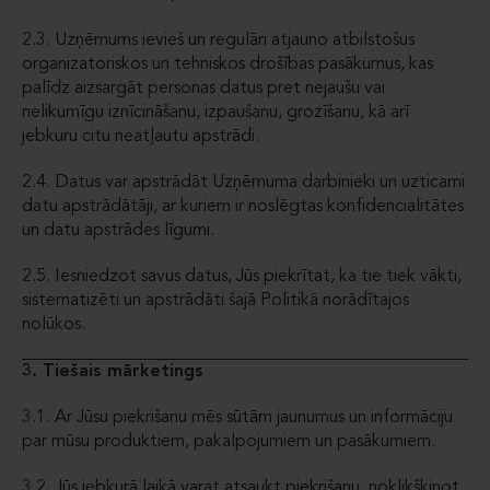
2.3. Uzņēmums ievieš un regulāri atjauno atbilstošus
organizatoriskos un tehniskos drošības pasākumus, kas
palīdz aizsargāt personas datus pret nejaušu vai
nelikumīgu iznīcināšanu, izpaušanu, grozīšanu, kā arī
jebkuru citu neatļautu apstrādi.
2.4. Datus var apstrādāt Uzņēmuma darbinieki un uzticami
datu apstrādātāji, ar kuriem ir noslēgtas konfidencialitātes
un datu apstrādes līgumi.
2.5. Iesniedzot savus datus, Jūs piekrītat, ka tie tiek vākti,
sistematizēti un apstrādāti šajā Politikā norādītajos
nolūkos.
3. Tiešais mārketings
3.1. Ar Jūsu piekrišanu mēs sūtām jaunumus un informāciju
par mūsu produktiem, pakalpojumiem un pasākumiem.
3.2. Jūs jebkurā laikā varat atsaukt piekrišanu, noklikšķinot