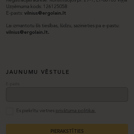
Reģistrācijas adrese: Konstitucijos pr. 29-1, LT-08105 Viļņa
Uzņēmuma kods: 126125058
E-pasts:
vilnius@ergolain.lt
Lai izmantotu šīs tiesības, lūdzu, sazinieties pa e-pastu:
vilnius@ergolain.lt.
JAUNUMU VĒSTULE
E-pasts
Es piekrītu vietnes
privātuma politikai.
PIERAKSTĪTIES