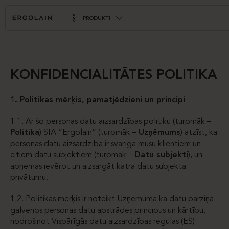
PRODUKTI
KONFIDENCIALITĀTES POLITIKA
1. Politikas mērķis, pamatjēdzieni un principi
1.1. Ar šo personas datu aizsardzības politiku (turpmāk –
Politika
) SIA “Ergolain” (turpmāk –
Uzņēmums
) atzīst, ka
personas datu aizsardzība ir svarīga mūsu klientiem un
citiem datu subjektiem (turpmāk –
Datu subjekti
), un
apņemas ievērot un aizsargāt katra datu subjekta
privātumu.
1.2. Politikas mērķis ir noteikt Uzņēmuma kā datu pārziņa
galvenos personas datu apstrādes principus un kārtību,
nodrošinot Vispārīgās datu aizsardzības regulas (ES)