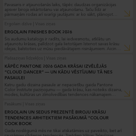
Pavasaris ir atjaunošanās laiks, tāpēc daudzas organizācijas
apsver biroja iekārtošanu vai atjaunošanu. Taču līdz ar
pārmaiņām rodas arī svarīgi jautājumi: ar ko sākt, plānojot
biroja projektu? Kā izvairīties no biežām aizkavēšanām, kas
Ergolain dzīve
Visas ziņas
pavada būvniecības un iekārtošanas procesus? Kāpēc
budžets bieži pārsniedz plānotās robežas un kā to efektīvi
ERGOLAIN FINISHES BOOK 2026
kontrolēt?
Šis audumu katalogs ir radīts, lai iedvesmotu, atklātu un
atjaunotu krāsas, palīdzot gala lietotājam īstenot savas krāsu
idejas, balstoties uz mūsu piedāvātajiem risinājumiem. Aicinām
iepazīties ar FINISHES BOOK 2026!
Plašsaziņas līdzekļos
Visas ziņas
KĀPĒC PANTONE 2026 GADA KRĀSAI IZVĒLĒJĀS
“CLOUD DANCER” — UN KĀDU VĒSTĪJUMU TĀ NES
PASAULEI
Katru gadu dizaina pasaule ar nepacietību gaida Pantone
Color Institute paziņojumu — gada krāsu, kas noteiks dizaina,
modes, kultūras un zīmolvedības tendences nākamajiem
divpadsmit mēnešiem. 2026. gadā Pantone iepazīstina ar
Pasākumi
Visas ziņas
PANTONE 11-4201 “Cloud Dancer” — toni, kas uzreiz
piesaista uzmanību ar savu kluso dziļumu un smalko
ERGOLAIN UN SEDUS PREZENTĒ BIROJU KRĀSU
emocionālo noskaņu.
TENDENCES ARHITEKTIEM PASĀKUMĀ “COLOUR
COOK BOOK
Gada noslēgumā mēs ne tikai atskatāmies uz paveikto, bet arī
raugāmies rītdienas tendencēs. Trešdien Vilņas Televīzijas