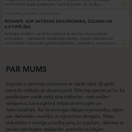
tornī notika īpašs pasākums, kurā Ergolain un Sedus
arhitektiem prezentēja biroju krāsu tendences. Pasākuma laikā
Produktu jaunumi
Visas ziņas
tika atklāta jaunākā biroju krāsu un materiālu vīzija – unikāls
izdevums
“Colour Cook Book”
(“Krāsu recepšu grāmata”).
RESHAPE: KUR SATIEKAS ERGONOMIKA, DIZAINS UN
ILGTSPĒJĪBA
Reshape krēsls ir veidots saskaņā ar aprites ekonomikas
principiem – samazināt sastāvdaļu skaitu, taupīt resursus un
nodrošināt maksimālu pārstrādājamību, vienlaikus samazinot
atkritumu daudzumu. Šis vienkāršotais dizains padara krēslu
arī vieglāku, kas palīdz ietaupīt izejvielas un samazina
enerģijas patēriņu ražošanas un transportēšanas laikā.
Partneris Gollinucci Daniele rūpējas par ilgtspēju, tāpēc krēslā
Reshape izmantots liels daudzums otrreizēji pārstrādātu
PAR MUMS
materiālu.
Ergolain ir ģimenes uzņēmums ar vairāk nekā 28 gadu
pieredzi mēbeļu un dizaina jomā. Mēs lepojamies ar to, ka
piedāvājam vairāk nekā tikai mēbeles – mēs radām
risinājumus, kas bagātina telpas ar emocijām un
funkcionalitāti. Aiz šīs emocijas slēpjas ergonomika, rūpes
par darbinieku veselību un ilgtermiņa labsajūtu. Mūsu
unikalitāte ir sirsnīga uzticība jums, ko paužam, daloties ar
savām uzkrātajām zināšanām, pieredzi un idejām.