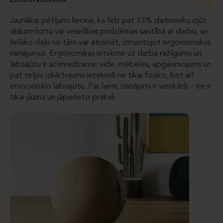
ERGONOMIKA
Jaunākie pētījumi liecina, ka līdz pat 33% darbinieku izjūt
diskomfortu vai veselības problēmas saistībā ar darbu, un
lielāko daļu no tām var atrisināt, izmantojot ergonomiskus
risinājumus. Ergonomikas ietekme uz darba ražīgumu un
labsajūtu ir acīmredzama: vide, mēbeles, apgaismojums un
pat telpu izkārtojums ietekmē ne tikai fizisko, bet arī
emocionālo labsajūtu. Par laimi, risinājumi ir vienkārši – tie ir
tikai jāzina un jāpielieto praksē.