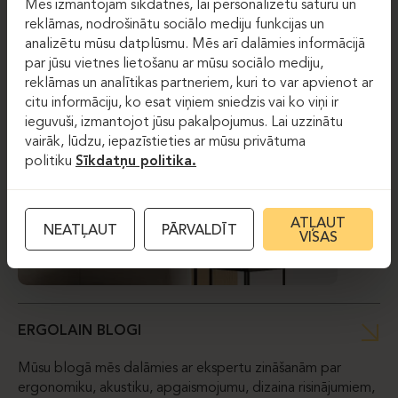
Mēs izmantojam sīkdatnes, lai personalizētu saturu un
labāk izprast apgaismojuma nozīmi un to, kā pārvarēt ar
reklāmas, nodrošinātu sociālo mediju funkcijas un
to saistītās problēmas.
analizētu mūsu datplūsmu. Mēs arī dalāmies informācijā
par jūsu vietnes lietošanu ar mūsu sociālo mediju,
reklāmas un analītikas partneriem, kuri to var apvienot ar
citu informāciju, ko esat viņiem sniedzis vai ko viņi ir
ieguvuši, izmantojot jūsu pakalpojumus. Lai uzzinātu
vairāk, lūdzu, iepazīstieties ar mūsu privātuma
politiku
Sīkdatņu politika.
ATĻAUT
NEATĻAUT
PĀRVALDĪT
VISAS
ERGOLAIN BLOGI
Mūsu blogā mēs dalāmies ar ekspertu zināšanām par
ergonomiku, akustiku, apgaismojumu, dizaina risinājumiem,