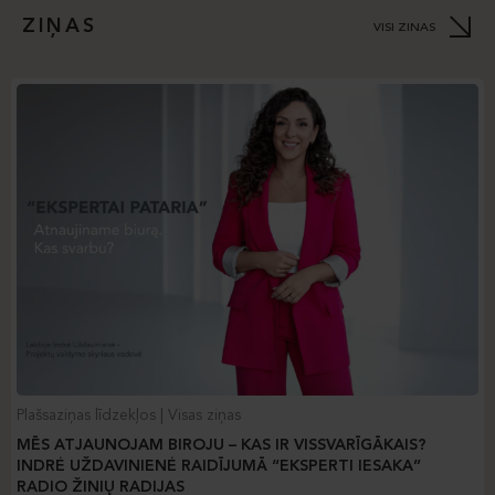
ZIŅAS
VISI ZINAS
Plašsaziņas līdzekļos
Visas ziņas
MĒS ATJAUNOJAM BIROJU – KAS IR VISSVARĪGĀKAIS?
INDRĖ UŽDAVINIENĖ RAIDĪJUMĀ “EKSPERTI IESAKA”
RADIO ŽINIŲ RADIJAS