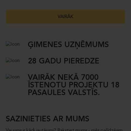
VAIRĀK
ĢIMENES UZŅĒMUMS
28 GADU PIEREDZE
VAIRĀK NEKĀ 7000
ĪSTENOTU PROJEKTU 18
PASAULES VALSTĪS.
SAZINIETIES AR MUMS
Vai jums ir kādi jautājumi? Rakstiet mums - mēs palīdzēsim