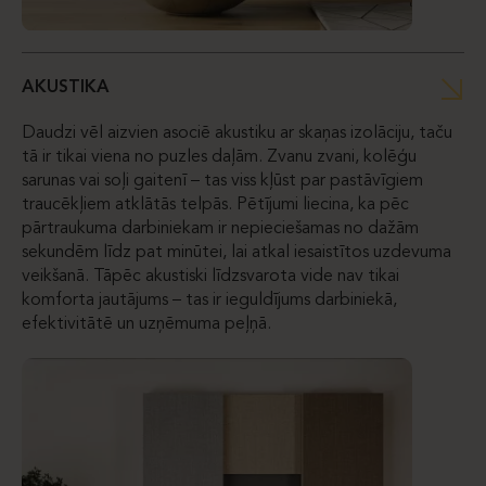
AKUSTIKA
Daudzi vēl aizvien asociē akustiku ar skaņas izolāciju, taču
tā ir tikai viena no puzles daļām. Zvanu zvani, kolēģu
sarunas vai soļi gaitenī – tas viss kļūst par pastāvīgiem
traucēkļiem atklātās telpās. Pētījumi liecina, ka pēc
pārtraukuma darbiniekam ir nepieciešamas no dažām
sekundēm līdz pat minūtei, lai atkal iesaistītos uzdevuma
veikšanā. Tāpēc akustiski līdzsvarota vide nav tikai
komforta jautājums – tas ir ieguldījums darbiniekā,
efektivitātē un uzņēmuma peļņā.