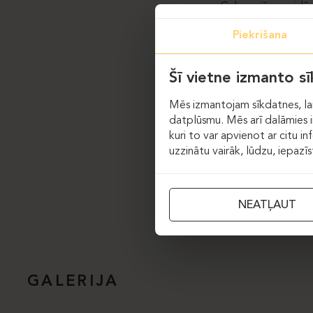
Galvenajā uzgaidāma
papildina no griest
Piekrišana
izvēlēts ergonomisk
izmantoto apdares
Šī vietne izmanto s
Procedūru kabine
personāla vajadzīb
Mēs izmantojam sīkdatnes, lai
un sienā integrēts 
datplūsmu. Mēs arī dalāmies in
plātnes ar slīpēta 
kuri to var apvienot ar citu in
uzzinātu vairāk, lūdzu, iepazī
Projekta ietvaros t
krēsliem.
NEATĻAUT
GALERIJA