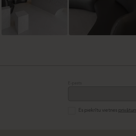
E-pasts
Es piekrītu vietnes
privātum