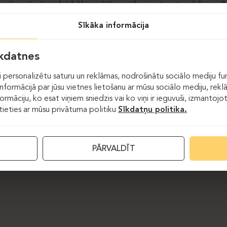
jā zonā pēc individuāla pasūtījuma tika izgatavoti ar ādu apvilk
iem piekārts spogulis un elegants piekarināms stikla plaukts. Reģ
Sīkāka informācija
ais biroja krēsls
„Profim Violle“
, kura hromētās detaļas smalki a
 elementu motīvus.
īkdatnes
tos
„Ergolain“
realizēja individuāli projektētus procedūru skapjus
ām. Par vienu no spilgtākajiem interjera elementiem kļuva izteik
 personalizētu saturu un reklāmas, nodrošinātu sociālo mediju fun
slēdzams skapis ar dekoratīviem sienas akcentiem. Galds ir precī
formācijā par jūsu vietnes lietošanu ar mūsu sociālo mediju, rekl
tērauda imitācijas apdari, kas piešķir telpai modernu un greznu rak
formāciju, ko esat viņiem sniedzis vai ko viņi ir ieguvuši, izmantoj
stieties ar mūsu privātuma politiku
Sīkdatņu politika.
ika ierīkota arī darbinieku virtuve un atpūtas zona ar ēdamgaldu
PĀRVALDĪT