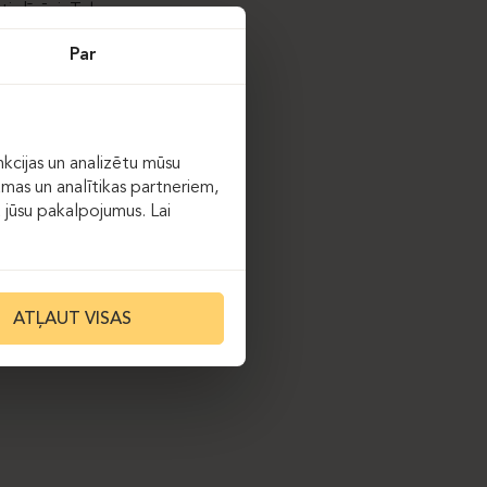
ti dīvāni. Telpu
istratūras darba vietā
Par
tkārto interjerā
, kas pielāgoti medicīnas
smīgs arkas formas galds
kcijas un analizētu mūsu
zi izgatavots no HPL
āmas un analītikas partneriem,
sturu.
ot jūsu pakalpojumus. Lai
 un
„
Sitland Uni
“
ATĻAUT VISAS