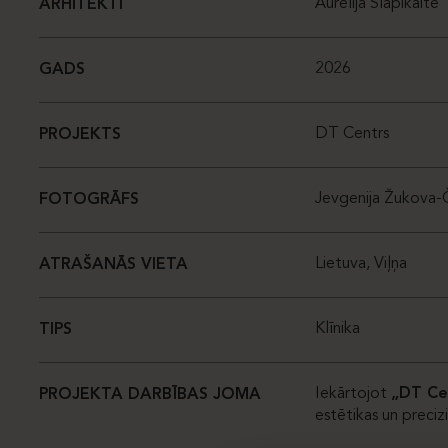
Aurelija Slapikaitė
ARHITEKTI
2026
GADS
DT Centrs
PROJEKTS
Jevgenija Žukova-
FOTOGRĀFS
Lietuva, Viļņa
ATRAŠANĀS VIETA
Klīnika
TIPS
Iekārtojot
„DT Ce
PROJEKTA DARBĪBAS JOMA
estētikas un preciz