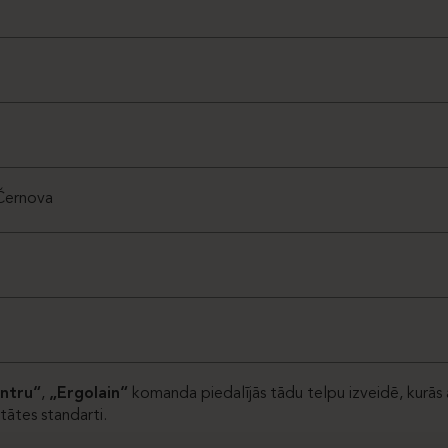
Černova
ntru“
,
„Ergolain“
komanda piedalījās tādu telpu izveidē, kurās 
itātes standarti.