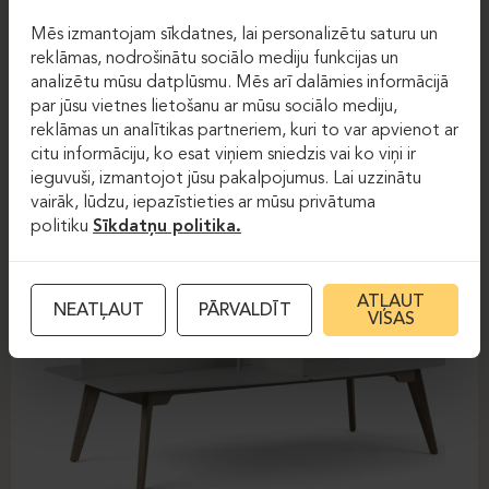
Augstumā regulējamie
Biroja galdi
Mēs izmantojam sīkdatnes, lai personalizētu saturu un
galdi
reklāmas, nodrošinātu sociālo mediju funkcijas un
analizētu mūsu datplūsmu. Mēs arī dalāmies informācijā
FOREST
par jūsu vietnes lietošanu ar mūsu sociālo mediju,
reklāmas un analītikas partneriem, kuri to var apvienot ar
citu informāciju, ko esat viņiem sniedzis vai ko viņi ir
ieguvuši, izmantojot jūsu pakalpojumus. Lai uzzinātu
vairāk, lūdzu, iepazīstieties ar mūsu privātuma
politiku
Sīkdatņu politika.
ATĻAUT
NEATĻAUT
PĀRVALDĪT
VISAS