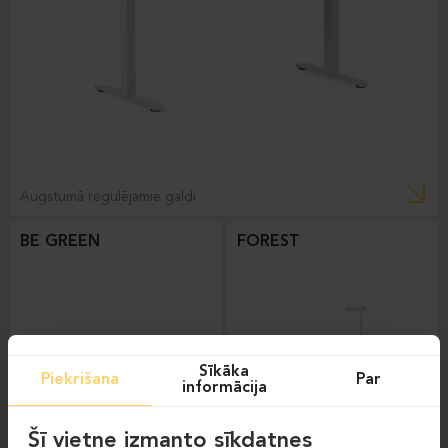
Augstumā regulējamie galdi
BE GREEN
FOREST
Sīkāka
Piekrišana
Par
informācija
Šī vietne izmanto sīkdatnes