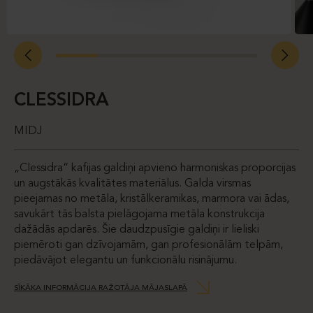
CLESSIDRA
MIDJ
„Clessidra“ kafijas galdiņi apvieno harmoniskas proporcijas
un augstākās kvalitātes materiālus. Galda virsmas
pieejamas no metāla, kristālkeramikas, marmora vai ādas,
savukārt tās balsta pielāgojama metāla konstrukcija
dažādās apdarēs. Šie daudzpusīgie galdiņi ir lieliski
piemēroti gan dzīvojamām, gan profesionālām telpām,
piedāvājot elegantu un funkcionālu risinājumu.
SĪKĀKA INFORMĀCIJA RAŽOTĀJA MĀJASLAPĀ